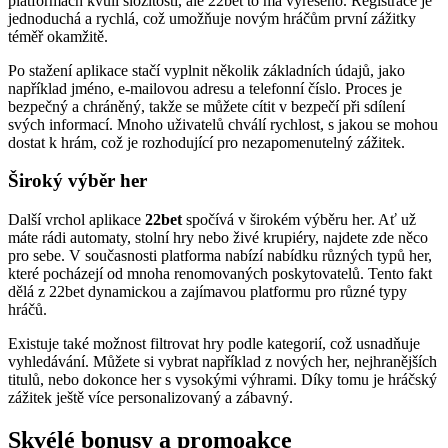
platformách kvůli složitosti, ale 22bet to má vyřešeno. Registrace je
jednoduchá a rychlá, což umožňuje novým hráčům první zážitky
téměř okamžitě.
Po stažení aplikace stačí vyplnit několik základních údajů, jako
například jméno, e-mailovou adresu a telefonní číslo. Proces je
bezpečný a chráněný, takže se můžete cítit v bezpečí při sdílení
svých informací. Mnoho uživatelů chválí rychlost, s jakou se mohou
dostat k hrám, což je rozhodující pro nezapomenutelný zážitek.
Široký výběr her
Další vrchol aplikace
22bet
spočívá v širokém výběru her. Ať už
máte rádi automaty, stolní hry nebo živé krupiéry, najdete zde něco
pro sebe. V současnosti platforma nabízí nabídku různých typů her,
které pocházejí od mnoha renomovaných poskytovatelů. Tento fakt
dělá z 22bet dynamickou a zajímavou platformu pro různé typy
hráčů.
Existuje také možnost filtrovat hry podle kategorií, což usnadňuje
vyhledávání. Můžete si vybrat například z nových her, nejhranějších
titulů, nebo dokonce her s vysokými výhrami. Díky tomu je hráčský
zážitek ještě více personalizovaný a zábavný.
Skvélé bonusy a promoakce