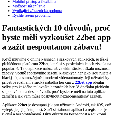
Mobilní přístup a flexibilita
Možnost sázení živě
Vynikající zákaznická podpora
Rychlé řešení problémů
Fantastických 10 důvodů, proč
byste měli vyzkoušet 22bet app
a zažít nespoutanou zábavu!
Když mluvíme o online kasinech a sázkových aplikacích, je těžké
přehlédnout platformu
22bet
, která si v posledních letech získala na
popularitě. Tato aplikace nabízí uživatelům širokou škálu možností
zábavy, včetně sportovního sázení, klasických her jako jsou ruleta a
blackjack, a samozřejmě i moderní videoautomaty. Její uživatelsky
přívětivé rozhraní a široká nabídka her činí z
22bet app
ideální
volbu pro každého milovníka hazardních her. V dnešním přehledu
se podíváme na deset důvodů, proč byste se měli na tuto aplikaci
zaměřit a jak vám může poskytnout nezapomenutelný zážitek.
Aplikace
22bet
je dostupná jak pro uživatele Android, tak iOS, což
vylepšuje její přístupnost. Stačí si stáhnout aplikaci a registrace je
rychlá a bezproblémová. Díky důrazu na bezpečnost a soukromí