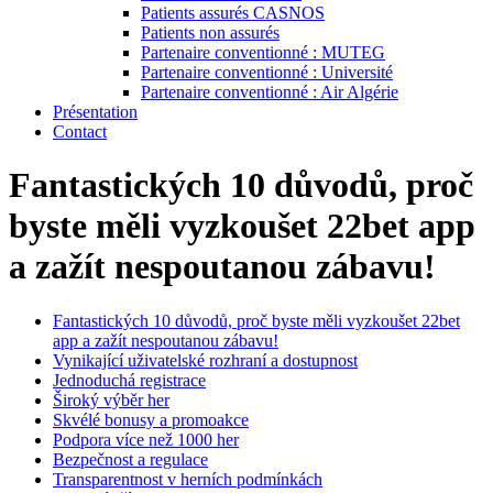
Patients assurés CASNOS
Patients non assurés
Partenaire conventionné : MUTEG
Partenaire conventionné : Université
Partenaire conventionné : Air Algérie
Présentation
Contact
Fantastických 10 důvodů, proč
byste měli vyzkoušet 22bet app
a zažít nespoutanou zábavu!
Fantastických 10 důvodů, proč byste měli vyzkoušet 22bet
app a zažít nespoutanou zábavu!
Vynikající uživatelské rozhraní a dostupnost
Jednoduchá registrace
Široký výběr her
Skvélé bonusy a promoakce
Podpora více než 1000 her
Bezpečnost a regulace
Transparentnost v herních podmínkách