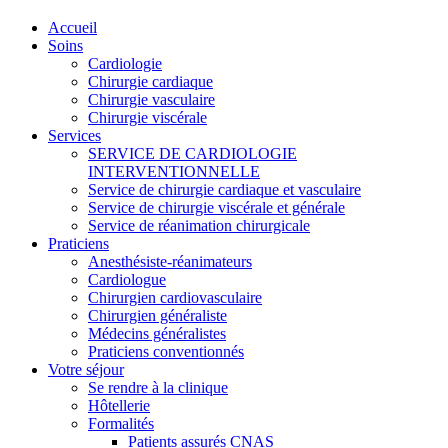
Accueil
Soins
Cardiologie
Chirurgie cardiaque
Chirurgie vasculaire
Chirurgie viscérale
Services
SERVICE DE CARDIOLOGIE
INTERVENTIONNELLE
Service de chirurgie cardiaque et vasculaire
Service de chirurgie viscérale et générale
Service de réanimation chirurgicale
Praticiens
Anesthésiste-réanimateurs
Cardiologue
Chirurgien cardiovasculaire
Chirurgien généraliste
Médecins généralistes
Praticiens conventionnés
Votre séjour
Se rendre à la clinique
Hôtellerie
Formalités
Patients assurés CNAS