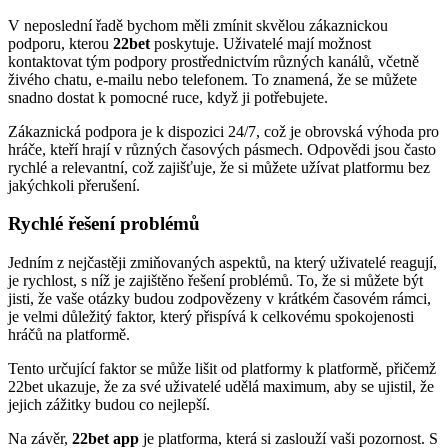
V neposlední řadě bychom měli zmínit skvělou zákaznickou
podporu, kterou
22bet
poskytuje. Uživatelé mají možnost
kontaktovat tým podpory prostřednictvím různých kanálů, včetně
živého chatu, e-mailu nebo telefonem. To znamená, že se můžete
snadno dostat k pomocné ruce, když ji potřebujete.
Zákaznická podpora je k dispozici 24/7, což je obrovská výhoda pro
hráče, kteří hrají v různých časových pásmech. Odpovědi jsou často
rychlé a relevantní, což zajišťuje, že si můžete užívat platformu bez
jakýchkoli přerušení.
Rychlé řešení problémů
Jedním z nejčastěji zmiňovaných aspektů, na který uživatelé reagují,
je rychlost, s níž je zajištěno řešení problémů. To, že si můžete být
jisti, že vaše otázky budou zodpovězeny v krátkém časovém rámci,
je velmi důležitý faktor, který přispívá k celkovému spokojenosti
hráčů na platformě.
Tento určující faktor se může lišit od platformy k platformě, přičemž
22bet ukazuje, že za své uživatelé udělá maximum, aby se ujistil, že
jejich zážitky budou co nejlepší.
Na závěr,
22bet app
je platforma, která si zaslouží vaši pozornost. S