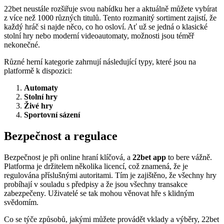
22bet neustále rozšiřuje svou nabídku her a aktuálně můžete vybírat
z více než 1000 různých titulů. Tento rozmanitý sortiment zajistí, že
každý hráč si najde něco, co ho osloví. Ať už se jedná o klasické
stolní hry nebo moderní videoautomaty, možnosti jsou téměř
nekonečné.
Různé herní kategorie zahrnují následující typy, které jsou na
platformě k dispozici:
Automaty
Stolní hry
Živé hry
Sportovní sázení
Bezpečnost a regulace
Bezpečnost je při online hraní klíčová, a
22bet app
to bere vážně.
Platforma je držitelem několika licencí, což znamená, že je
regulována příslušnými autoritami. Tím je zajištěno, že všechny hry
probíhají v souladu s předpisy a že jsou všechny transakce
zabezpečeny. Uživatelé se tak mohou věnovat hře s klidným
svědomím.
Co se týče způsobů, jakými můžete provádět vklady a výběry, 22bet