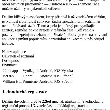
obou hlavních platformách — Android a iOS — znamená, že si
můžete užít hry na jakémkoli zařízení.
Dalším klíčovým aspektem, který přispívá k uživatelskému zážitku,
je rychlost a plynulost aplikace. Žádné zpoždění při načítání her
nebo předávání sázek. Tento aspekt je klíčový pro vynikající
zážitek, zejména pokud hrajete v reálném čase. Což vedlo k
pozitivním zpětným vazbám od uživatelů. Podívejme se na srovnání
aplikace s jinými popularními hazardními aplikacemi v následující
tabulce:
Název aplikace
Uživatelské rozhraní
Dostupnost
Plynulost
22bet app
Vynikající
Android, iOS
Vysoká
Bet365
Dobré
Android, iOS
Střední
William Hill
Průměrné
Android, iOS
Střední
Jednoduchá registrace
Dalším důvodem, proč je
22bet app
tak atraktivní, je jednoduchý
registrační proces. Uživatelé často odkládají registraci na