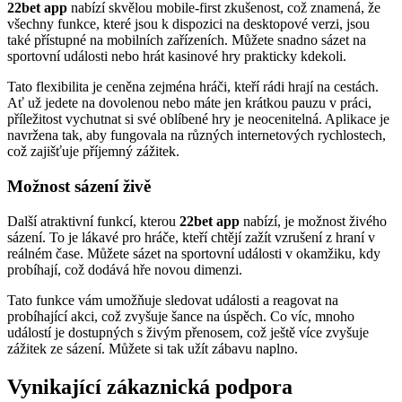
22bet app
nabízí skvělou mobile-first zkušenost, což znamená, že
všechny funkce, které jsou k dispozici na desktopové verzi, jsou
také přístupné na mobilních zařízeních. Můžete snadno sázet na
sportovní události nebo hrát kasinové hry prakticky kdekoli.
Tato flexibilita je ceněna zejména hráči, kteří rádi hrají na cestách.
Ať už jedete na dovolenou nebo máte jen krátkou pauzu v práci,
příležitost vychutnat si své oblíbené hry je neocenitelná. Aplikace je
navržena tak, aby fungovala na různých internetových rychlostech,
což zajišťuje příjemný zážitek.
Možnost sázení živě
Další atraktivní funkcí, kterou
22bet app
nabízí, je možnost živého
sázení. To je lákavé pro hráče, kteří chtějí zažít vzrušení z hraní v
reálném čase. Můžete sázet na sportovní události v okamžiku, kdy
probíhají, což dodává hře novou dimenzi.
Tato funkce vám umožňuje sledovat události a reagovat na
probíhající akci, což zvyšuje šance na úspěch. Co víc, mnoho
událostí je dostupných s živým přenosem, což ještě více zvyšuje
zážitek ze sázení. Můžete si tak užít zábavu naplno.
Vynikající zákaznická podpora