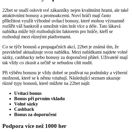
22bet se snaží oslovit své zákazníky nejen kvalitními hrami, ale také
atraktivními bonusy a promoakcemi. Noví hráči mají často
příležitost využít výhodné uvítací bonusy, které mohou významně
rozšířit váš bankroll a umožnit vám hrát více a déle. Tato lákavá
nabídka může být rozhodujícím faktorem pro hráče, kteří se
rozhodují mezi různými platformami.
Co se týče bonusů a propagačních akcí, 22bet je známá tím, že
pravidelně aktualizuje svou nabídku. Mezi nabídkami najdete volné
sázky, cashbacky nebo bonusy za doporučení přátel. Uživatelé mají
tak vždy co zkusit a určitě se nebudou cítit nudit.
Při výběru bonusu je vždy dobré se podívat na podmínky a výherní
možnosti, které se k němu vztahují. Následující seznam ukazuje
různé typy bonusů, které můžete na 22bet najít:
Uvítací bonus
Bonus při prvním vkladu
Volné sázky
Cashback
Bonus za doporučení
Podpora více než 1000 her