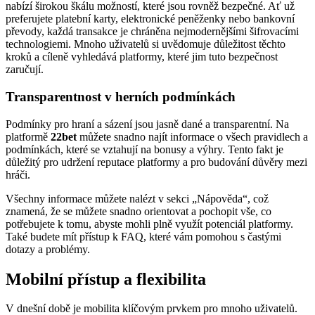
nabízí širokou škálu možností, které jsou rovněž bezpečné. Ať už
preferujete platební karty, elektronické peněženky nebo bankovní
převody, každá transakce je chráněna nejmodernějšími šifrovacími
technologiemi. Mnoho uživatelů si uvědomuje důležitost těchto
kroků a cíleně vyhledává platformy, které jim tuto bezpečnost
zaručují.
Transparentnost v herních podmínkách
Podmínky pro hraní a sázení jsou jasně dané a transparentní. Na
platformě
22bet
můžete snadno najít informace o všech pravidlech a
podmínkách, které se vztahují na bonusy a výhry. Tento fakt je
důležitý pro udržení reputace platformy a pro budování důvěry mezi
hráči.
Všechny informace můžete nalézt v sekci „Nápověda“, což
znamená, že se můžete snadno orientovat a pochopit vše, co
potřebujete k tomu, abyste mohli plně využít potenciál platformy.
Také budete mít přístup k FAQ, které vám pomohou s častými
dotazy a problémy.
Mobilní přístup a flexibilita
V dnešní době je mobilita klíčovým prvkem pro mnoho uživatelů.