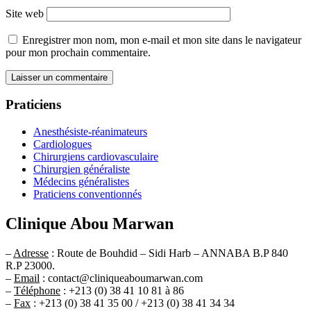
Site web
Enregistrer mon nom, mon e-mail et mon site dans le navigateur
pour mon prochain commentaire.
Praticiens
Anesthésiste-réanimateurs
Cardiologues
Chirurgiens cardiovasculaire
Chirurgien généraliste
Médecins généralistes
Praticiens conventionnés
Clinique Abou Marwan
–
Adresse
: Route de Bouhdid – Sidi Harb – ANNABA B.P 840
R.P 23000.
–
Email
: contact@cliniqueaboumarwan.com
–
Téléphone
: +213 (0) 38 41 10 81 à 86
–
Fax
: +213 (0) 38 41 35 00 / +213 (0) 38 41 34 34