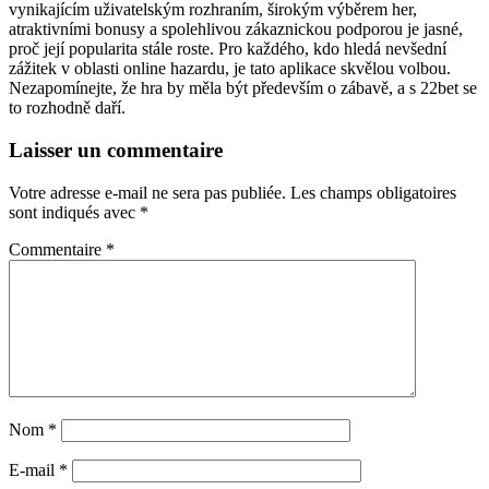
vynikajícím uživatelským rozhraním, širokým výběrem her,
atraktivními bonusy a spolehlivou zákaznickou podporou je jasné,
proč její popularita stále roste. Pro každého, kdo hledá nevšední
zážitek v oblasti online hazardu, je tato aplikace skvělou volbou.
Nezapomínejte, že hra by měla být především o zábavě, a s 22bet se
to rozhodně daří.
Laisser un commentaire
Votre adresse e-mail ne sera pas publiée.
Les champs obligatoires
sont indiqués avec
*
Commentaire
*
Nom
*
E-mail
*