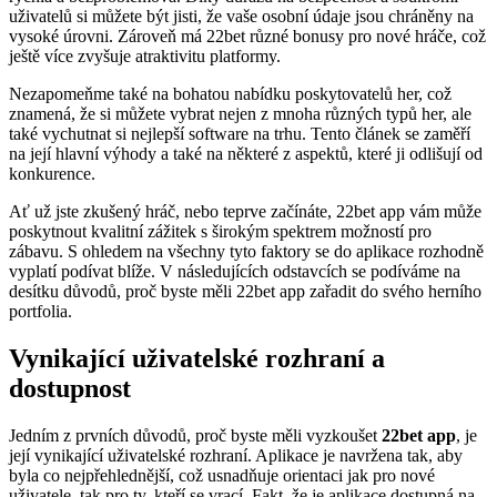
uživatelů si můžete být jisti, že vaše osobní údaje jsou chráněny na
vysoké úrovni. Zároveň má 22bet různé bonusy pro nové hráče, což
ještě více zvyšuje atraktivitu platformy.
Nezapomeňme také na bohatou nabídku poskytovatelů her, což
znamená, že si můžete vybrat nejen z mnoha různých typů her, ale
také vychutnat si nejlepší software na trhu. Tento článek se zaměří
na její hlavní výhody a také na některé z aspektů, které ji odlišují od
konkurence.
Ať už jste zkušený hráč, nebo teprve začínáte, 22bet app vám může
poskytnout kvalitní zážitek s širokým spektrem možností pro
zábavu. S ohledem na všechny tyto faktory se do aplikace rozhodně
vyplatí podívat blíže. V následujících odstavcích se podíváme na
desítku důvodů, proč byste měli 22bet app zařadit do svého herního
portfolia.
Vynikající uživatelské rozhraní a
dostupnost
Jedním z prvních důvodů, proč byste měli vyzkoušet
22bet app
, je
její vynikající uživatelské rozhraní. Aplikace je navržena tak, aby
byla co nejpřehlednější, což usnadňuje orientaci jak pro nové
uživatele, tak pro ty, kteří se vrací. Fakt, že je aplikace dostupná na