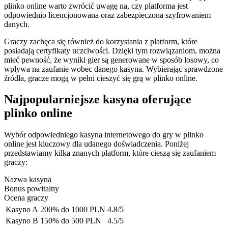
plinko online warto zwrócić uwagę na, czy platforma jest
odpowiednio licencjonowana oraz zabezpieczona szyfrowaniem
danych.
Graczy zachęca się również do korzystania z platform, które
posiadają certyfikaty uczciwości. Dzięki tym rozwiązaniom, można
mieć pewność, że wyniki gier są generowane w sposób losowy, co
wpływa na zaufanie wobec danego kasyna. Wybierając sprawdzone
źródła, gracze mogą w pełni cieszyć się grą w plinko online.
Najpopularniejsze kasyna oferujące
plinko online
Wybór odpowiedniego kasyna internetowego do gry w plinko
online jest kluczowy dla udanego doświadczenia. Poniżej
przedstawiamy kilka znanych platform, które cieszą się zaufaniem
graczy:
Nazwa kasyna
Bonus powitalny
Ocena graczy
Kasyno A
200% do 1000 PLN
4.8/5
Kasyno B
150% do 500 PLN
4.5/5