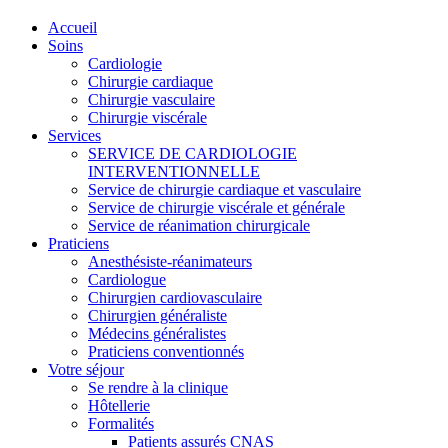
Accueil
Soins
Cardiologie
Chirurgie cardiaque
Chirurgie vasculaire
Chirurgie viscérale
Services
SERVICE DE CARDIOLOGIE
INTERVENTIONNELLE
Service de chirurgie cardiaque et vasculaire
Service de chirurgie viscérale et générale
Service de réanimation chirurgicale
Praticiens
Anesthésiste-réanimateurs
Cardiologue
Chirurgien cardiovasculaire
Chirurgien généraliste
Médecins généralistes
Praticiens conventionnés
Votre séjour
Se rendre à la clinique
Hôtellerie
Formalités
Patients assurés CNAS