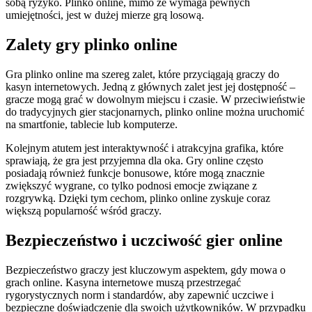
sobą ryzyko. Plinko online, mimo że wymaga pewnych
umiejętności, jest w dużej mierze grą losową.
Zalety gry plinko online
Gra plinko online ma szereg zalet, które przyciągają graczy do
kasyn internetowych. Jedną z głównych zalet jest jej dostępność –
gracze mogą grać w dowolnym miejscu i czasie. W przeciwieństwie
do tradycyjnych gier stacjonarnych, plinko online można uruchomić
na smartfonie, tablecie lub komputerze.
Kolejnym atutem jest interaktywność i atrakcyjna grafika, które
sprawiają, że gra jest przyjemna dla oka. Gry online często
posiadają również funkcje bonusowe, które mogą znacznie
zwiększyć wygrane, co tylko podnosi emocje związane z
rozgrywką. Dzięki tym cechom, plinko online zyskuje coraz
większą popularność wśród graczy.
Bezpieczeństwo i uczciwość gier online
Bezpieczeństwo graczy jest kluczowym aspektem, gdy mowa o
grach online. Kasyna internetowe muszą przestrzegać
rygorystycznych norm i standardów, aby zapewnić uczciwe i
bezpieczne doświadczenie dla swoich użytkowników. W przypadku