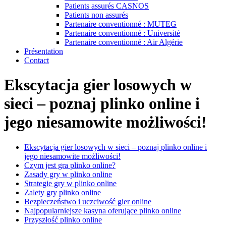
Patients assurés CASNOS
Patients non assurés
Partenaire conventionné : MUTEG
Partenaire conventionné : Université
Partenaire conventionné : Air Algérie
Présentation
Contact
Ekscytacja gier losowych w
sieci – poznaj plinko online i
jego niesamowite możliwości!
Ekscytacja gier losowych w sieci – poznaj plinko online i
jego niesamowite możliwości!
Czym jest gra plinko online?
Zasady gry w plinko online
Strategie gry w plinko online
Zalety gry plinko online
Bezpieczeństwo i uczciwość gier online
Najpopularniejsze kasyna oferujące plinko online
Przyszłość plinko online