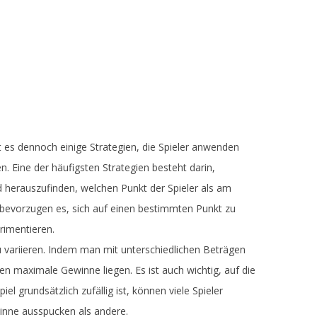
ibt es dennoch einige Strategien, die Spieler anwenden
 Eine der häufigsten Strategien besteht darin,
 herauszufinden, welchen Punkt der Spieler als am
 bevorzugen es, sich auf einen bestimmten Punkt zu
rimentieren.
zu variieren. Indem man mit unterschiedlichen Beträgen
en maximale Gewinne liegen. Es ist auch wichtig, auf die
 grundsätzlich zufällig ist, können viele Spieler
inne ausspucken als andere.