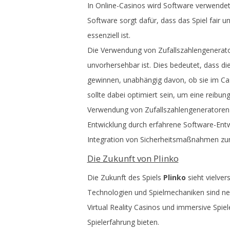
In Online-Casinos wird Software verwendet, 
Software sorgt dafür, dass das Spiel fair un
essenziell ist.
Die Verwendung von Zufallszahlengeneratore
unvorhersehbar ist. Dies bedeutet, dass di
gewinnen, unabhängig davon, ob sie im Casi
sollte dabei optimiert sein, um eine reibun
Verwendung von Zufallszahlengeneratoren fü
Entwicklung durch erfahrene Software-Entw
Integration von Sicherheitsmaßnahmen zu
Die Zukunft von Plinko
Die Zukunft des Spiels
Plinko
sieht vielver
Technologien und Spielmechaniken sind neu
Virtual Reality Casinos und immersive Spie
Spielerfahrung bieten.