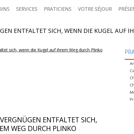
OINS
SERVICES
PRATICIENS
VOTRE SÉJOUR
PRÉSE
ARDIOLOGIE
SERVICE DE CARDIOLOGIE INTERVENTIONNELLE
ANESTHÉSISTE-RÉANIMATEURS
SE RENDRE À LA CLINIQUE
ÜGEN ENTFALTET SICH, WENN DIE KUGEL AUF 
HIRURGIE CARDIAQUE
SERVICE DE CHIRURGIE CARDIAQUE ET VASCULAIRE
CARDIOLOGUE
HÔTELLERIE
altet sich, wenn die Kugel auf ihrem Weg durch Plinko
HIRURGIE VASCULAIRE
SERVICE DE CHIRURGIE VISCÉRALE ET GÉNÉRALE
CHIRURGIEN CARDIOVASCULAIRE
FORMALITÉS
PATIENTS 
PRA
An
HIRURGIE VISCÉRALE
SERVICE DE RÉANIMATION CHIRURGICALE
CHIRURGIEN GÉNÉRALISTE
PATIENTS
Ca
MÉDECINS GÉNÉRALISTES
PATIENTS
Ch
Ch
PRATICIENS CONVENTIONNÉS
PARTENAI
Mé
Pr
PARTENAIR
PARTENAIR
ELVERGNÜGEN ENTFALTET SICH,
REM WEG DURCH PLINKO