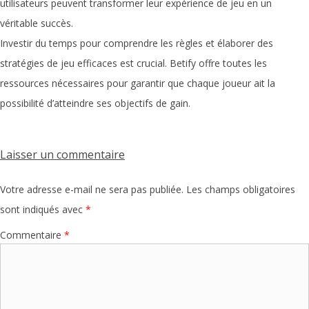
utilisateurs peuvent transformer leur expérience de jeu en un
véritable succès.
Investir du temps pour comprendre les règles et élaborer des
stratégies de jeu efficaces est crucial. Betify offre toutes les
ressources nécessaires pour garantir que chaque joueur ait la
possibilité d’atteindre ses objectifs de gain.
Laisser un commentaire
Votre adresse e-mail ne sera pas publiée.
Les champs obligatoires
sont indiqués avec
*
Commentaire
*