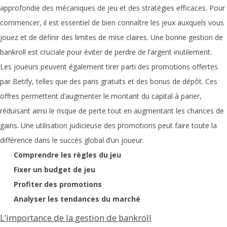
approfondie des mécaniques de jeu et des stratégies efficaces. Pour
commencer, il est essentiel de bien connaître les jeux auxquels vous
jouez et de définir des limites de mise claires. Une bonne gestion de
bankroll est cruciale pour éviter de perdre de l’argent inutilement.
Les joueurs peuvent également tirer parti des promotions offertes
par Betify, telles que des paris gratuits et des bonus de dépôt. Ces
offres permettent d’augmenter le montant du capital à parier,
réduisant ainsi le risque de perte tout en augmentant les chances de
gains. Une utilisation judicieuse des promotions peut faire toute la
différence dans le succès global d’un joueur.
Comprendre les règles du jeu
Fixer un budget de jeu
Profiter des promotions
Analyser les tendances du marché
L’importance de la gestion de bankroll