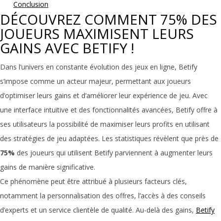
Conclusion
DÉCOUVREZ COMMENT 75% DES
JOUEURS MAXIMISENT LEURS
GAINS AVEC BETIFY !
Dans l’univers en constante évolution des jeux en ligne, Betify
s’impose comme un acteur majeur, permettant aux joueurs
d’optimiser leurs gains et d’améliorer leur expérience de jeu. Avec
une interface intuitive et des fonctionnalités avancées, Betify offre à
ses utilisateurs la possibilité de maximiser leurs profits en utilisant
des stratégies de jeu adaptées. Les statistiques révèlent que près de
75%
des joueurs qui utilisent Betify parviennent à augmenter leurs
gains de manière significative.
Ce phénomène peut être attribué à plusieurs facteurs clés,
notamment la personnalisation des offres, l’accès à des conseils
d’experts et un service clientèle de qualité. Au-delà des gains,
Betify