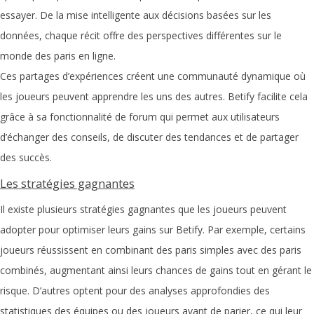
essayer. De la mise intelligente aux décisions basées sur les
données, chaque récit offre des perspectives différentes sur le
monde des paris en ligne.
Ces partages d’expériences créent une communauté dynamique où
les joueurs peuvent apprendre les uns des autres. Betify facilite cela
grâce à sa fonctionnalité de forum qui permet aux utilisateurs
d’échanger des conseils, de discuter des tendances et de partager
des succès.
Les stratégies gagnantes
Il existe plusieurs stratégies gagnantes que les joueurs peuvent
adopter pour optimiser leurs gains sur Betify. Par exemple, certains
joueurs réussissent en combinant des paris simples avec des paris
combinés, augmentant ainsi leurs chances de gains tout en gérant le
risque. D’autres optent pour des analyses approfondies des
statistiques des équipes ou des joueurs avant de parier, ce qui leur