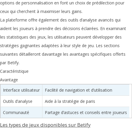
options de personnalisation en font un choix de prédilection pour
ceux qui cherchent à maximiser leurs gains.
La plateforme offre également des outils d’analyse avancés qui
aident les joueurs à prendre des décisions éclairées. En examinant
les statistiques des jeux, les utilisateurs peuvent développer des
stratégies gagnantes adaptées à leur style de jeu. Les sections
suivantes détailleront davantage les avantages spécifiques offerts
par Betify.
Caractéristique
Avantage
Interface utilisateur
Facilité de navigation et d’utilisation
Outils d’analyse
Aide à la stratégie de paris
Communauté
Partage d’astuces et conseils entre joueurs
Les types de jeux disponibles sur Betify