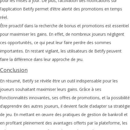
pour les mises à jour. De plus, l’activation des notifications sur
l’application Betify permet d’être alerté des promotions en temps
réel.
Être proactif dans la recherche de bonus et promotions est essentiel
pour maximiser les gains. En effet, de nombreux joueurs négligent
ces opportunités, ce qui peut leur faire perdre des sommes
importantes. En restant vigilant, les utilisateurs de Betify peuvent
faire la différence dans leur approche de jeu.
Conclusion
En résumé, Betify se révèle être un outil indispensable pour les
joueurs souhaitant maximiser leurs gains. Grâce à ses
fonctionnalités innovantes, ses offres de promotions, et la possibilité
d’apprendre des autres joueurs, il devient facile d’adapter sa stratégie
de jeu. En mettant en œuvre des pratiques de gestion de bankroll et
en profitant pleinement des avantages offerts par la plateforme, les