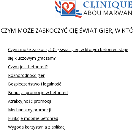
CZYM MOŻE ZASKOCZYĆ CIĘ ŚWIAT GIER, W K
Czym może zaskoczyć Cię świat gier, w którym betonred staje
się kluczowym graczem?
Czym jest betonred?
Różnorodność gier
Bezpieczeństwo i legalność
Bonusy i promocje w betonred
Atrakcyjność promocji
Mechanizmy promocji
Funkcje mobilne betonred
Wygoda korzystania z aplikacji