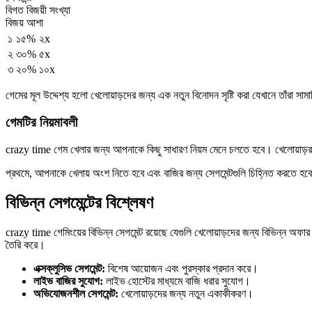
বিগত বিজয়ী সংখ্যা
বিজয় আশা
১
১৫%
২x
২
৩০%
৫x
৩
২০%
১০x
গেমের মূল উদ্দেশ্য হলো খেলোয়াড়দের জন্য এক নতুন বিনোদন সৃষ্টি করা যেখানে তাঁরা 
গেমটির নিয়মাবলী
crazy time গেম খেলার জন্য আপনাকে কিছু সাধারণ নিয়ম মেনে চলতে হবে। খেলোয়াড়রা এ
প্রথমে, আপনাকে খেলায় অংশ নিতে হবে এবং বাজির জন্য সেগমেন্টগুলি চিহ্নিত করতে হ
বিভিন্ন সেগমেন্টের বিশ্লেষণ
crazy time গেমিংয়ের বিভিন্ন সেগমেন্ট রয়েছে যেগুলি খেলোয়াড়দের জন্য বিভিন্ন অফা
তৈরি করে।
এক্সক্লুসিভ সেগমেন্ট:
বিশেষ আয়োজন এবং পুরস্কার প্রদান করে।
লাইভ বাজির সুযোগ:
লাইভ হোস্টের মাধ্যমে বাজি ধরার সুযোগ।
অভিযোজনশীল সেগমেন্ট:
খেলোয়াড়দের জন্য নতুন একাকীকরণ।