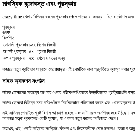
মাৎস্যিক বন্দোবস্ত এবং পুরস্কার
crazy time খেলায় বিভিন্ন ধরনের পুরস্কার পেতে পারেন যা অনন্য। বিশেষ কৌশল এবং ট্
পুরস্কার
গুণক
বিজ্ঞপ্তি
সোনালী পুরস্কার
১০x
বিশেষ বিজয়ী
রূপালী পুরস্কার
৫x
প্রথম বিজয়ী
কপার পুরস্কার
২x
খেলোয়াড়দের জন্য
বাজারে নতুন প্রতিভার সন্ধানে খেলোয়াড়রা এই গেমটিকে নানা প্রকৃতিতে ব্যাখ্যা করার সু
লাইভ অ্যাকশন সংগঠন
লাইভ হোস্টদের সাহায্যে আপনার খেলার পরিবেশনাধিকারের উন্নতিমূলক প্রক্রিয়াগুলি 
লাইভ হোস্টরা বিভিন্ন সময় বাজিগুলিকে নিয়মিতভাবে পরিচালনা করেন এবং খেলোয়াড়দের উৎস
এই অভিনব গেমটিতে খুবই বিশাল আকর্ষণ রয়েছে এবং এটি দ্রুত জনপ্রিয় হয়ে উঠছে। দক
আপনার সত্ত্বা প্রকাশের একটি সুযোগ, যা একদম নতুন ধরনের অভিজ্ঞতা দেবে।
অতএব, এই খেলাটি আইনের সংশ্লিষ্ট কৌশল এবং নিয়মাবলীকে মেনে চললেও যেভাগে আনন্দ