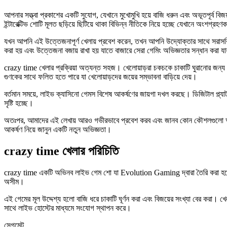
আপনার সত্ত্বা প্রকাশের একটি সুযোগ, যেখানে মুখোমুখি হয়ে বাজি ধরুন এবং অভূতপূর্
ইন্টারেক্টিভ শোটি মূলত ছড়িয়ে ছিটিয়ে থাকা বিভিন্ন নীতিকে নিয়ে হচ্ছে যেখানে অংশগ্র
যখন আপনি এই উত্তেজনাপূর্ণ খেলায় প্রবেশ করেন, তখন আপনি উদ্যোক্তার সাথে সরাসরি
করা হয় এবং উত্তেজনা বজায় রাখা হয় যাতে বাজারে সেরা গেমিং অভিজ্ঞতার সন্ধান করা য
crazy time খেলার প্রক্রিয়া অত্যন্ত সহজ। খেলোয়াড়রা চকচকে চাকাটি ঘুরানোর জন্য শ
গুণকের সাথে ফলিত হতে পারে যা খেলোয়াড়দের জয়ের সম্ভাবনা বাড়িয়ে দেয়।
বর্তমান সময়ে, লাইভ ক্যাসিনো গেমস বিশেষ আকর্ষণের জায়গা দখল করছে। ডিজিটাল প্ল্যা
সৃষ্টি হচ্ছে।
অতঃপর, আমাদের এই লেখায় আরও গভীরভাবে প্রবেশ করব এবং জানব কোন কৌশলগুলো আপনি
আকর্ষণ নিয়ে জানুন একটি নতুন অভিজ্ঞতা।
crazy time খেলার পরিচিতি
crazy time একটি অভিনব লাইভ গেম শো যা Evolution Gaming দ্বারা তৈরি করা হয়েছে।
অসীম।
এই গেমের মূল উদ্দেশ্য হলো বাজি ধরে চাকাটি ঘূর্ণন করা এবং বিজয়ের সংখ্যা বের করা। 
সাথে লাইভ হোস্টের মাধ্যমে সংযোগ স্থাপন করে।
সেগমেন্ট