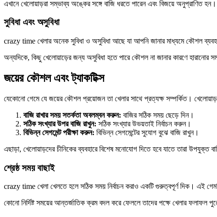
এখানে খেলোয়াড়রা সম্ভাব্য অঙ্কের সঙ্গে বাজি ধরতে পারেন এবং বিজয়ে অনুপ্রাণিত হ
সুবিধা এবং অসুবিধা
crazy time খেলার অনেক সুবিধা ও অসুবিধা আছে যা আপনি জানার মাধ্যমে কৌশল ব্যবহার 
অন্যদিকে, কিছু খেলোয়াড়ের জন্য অসুবিধা হতে পারে কৌশল না জানার কারণে হারানোর স
জয়ের কৌশল এবং ট্যাকটিক্স
যেকোনো গেমে যে জয়ের কৌশল প্রয়োজন তা খেলার সাথে প্রত্যক্ষ সম্পর্কিত। খেলোয়াড়দের
বাজি রাখার সময় সতর্কতা অবলম্বন করুন:
বাজির সঠিক সময় ছেড়ে দিন।
সঠিক সংখ্যার উপর বাজি রাখুন:
সঠিক সংখ্যার উভয়তাই নির্বাচন করুন।
বিভিন্ন সেগমেন্ট পরীক্ষা করুন:
বিভিন্ন সেগমেন্টের সুযোগ বুঝে বাজি রাখুন।
এছাড়া, খেলোয়াড়দের চীনিকের ব্যবহারে বিশেষ মনোযোগ দিতে হবে যাতে তারা উপযুক্ত বা
শ্রেষ্ঠ সময় বাছাই
crazy time খেলা খেলতে হলে সঠিক সময় নির্বাচন করাও একটি গুরুত্বপূর্ণ দিক। এই গেমট
কোনো নির্দিষ্ট সময়ের আন্তর্জাতিক ক্রম বদল করে ফেললে তাদের পক্ষে খেলার ফলাফল পুর