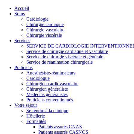
Accueil
Soins
Cardiologie
Chirurgie cardiaque
Chirurgie vasculaire
Chirurgie viscérale
Services
SERVICE DE CARDIOLOGIE INTERVENTIONNE
Service de chirurgie cardiaque et vasculaire
Service de chirurgie viscérale et générale
Service de réanimation chirurgicale
Praticiens
Anesthésiste-réanimateurs
Cardiologue
Chirurgien cardiovasculaire
Chirurgien généraliste
Médecins généralistes
Praticiens conventionnés
Votre séjour
Se rendre à la clinique
Hôtellerie
Formalités
Patients assurés CNAS
Patients assurés CASNOS