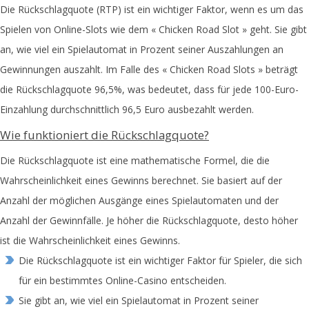
Die Rückschlagquote (RTP) ist ein wichtiger Faktor, wenn es um das
Spielen von Online-Slots wie dem « Chicken Road Slot » geht. Sie gibt
an, wie viel ein Spielautomat in Prozent seiner Auszahlungen an
Gewinnungen auszahlt. Im Falle des « Chicken Road Slots » beträgt
die Rückschlagquote 96,5%, was bedeutet, dass für jede 100-Euro-
Einzahlung durchschnittlich 96,5 Euro ausbezahlt werden.
Wie funktioniert die Rückschlagquote?
Die Rückschlagquote ist eine mathematische Formel, die die
Wahrscheinlichkeit eines Gewinns berechnet. Sie basiert auf der
Anzahl der möglichen Ausgänge eines Spielautomaten und der
Anzahl der Gewinnfälle. Je höher die Rückschlagquote, desto höher
ist die Wahrscheinlichkeit eines Gewinns.
Die Rückschlagquote ist ein wichtiger Faktor für Spieler, die sich
für ein bestimmtes Online-Casino entscheiden.
Sie gibt an, wie viel ein Spielautomat in Prozent seiner