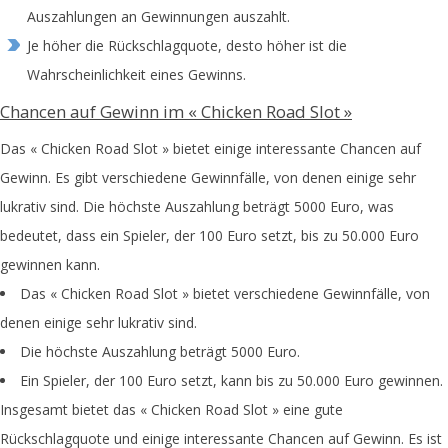
Auszahlungen an Gewinnungen auszahlt.
Je höher die Rückschlagquote, desto höher ist die
Wahrscheinlichkeit eines Gewinns.
Chancen auf Gewinn im « Chicken Road Slot »
Das « Chicken Road Slot » bietet einige interessante Chancen auf
Gewinn. Es gibt verschiedene Gewinnfälle, von denen einige sehr
lukrativ sind. Die höchste Auszahlung beträgt 5000 Euro, was
bedeutet, dass ein Spieler, der 100 Euro setzt, bis zu 50.000 Euro
gewinnen kann.
Das « Chicken Road Slot » bietet verschiedene Gewinnfälle, von
denen einige sehr lukrativ sind.
Die höchste Auszahlung beträgt 5000 Euro.
Ein Spieler, der 100 Euro setzt, kann bis zu 50.000 Euro gewinnen.
Insgesamt bietet das « Chicken Road Slot » eine gute
Rückschlagquote und einige interessante Chancen auf Gewinn. Es ist