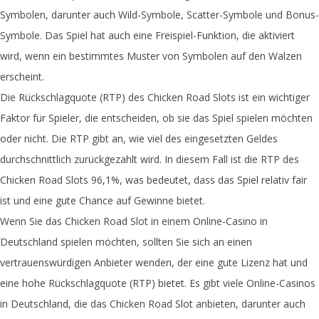
Symbolen, darunter auch Wild-Symbole, Scatter-Symbole und Bonus-
Symbole. Das Spiel hat auch eine Freispiel-Funktion, die aktiviert
wird, wenn ein bestimmtes Muster von Symbolen auf den Walzen
erscheint.
Die Rückschlagquote (RTP) des Chicken Road Slots ist ein wichtiger
Faktor für Spieler, die entscheiden, ob sie das Spiel spielen möchten
oder nicht. Die RTP gibt an, wie viel des eingesetzten Geldes
durchschnittlich zurückgezahlt wird. In diesem Fall ist die RTP des
Chicken Road Slots 96,1%, was bedeutet, dass das Spiel relativ fair
ist und eine gute Chance auf Gewinne bietet.
Wenn Sie das Chicken Road Slot in einem Online-Casino in
Deutschland spielen möchten, sollten Sie sich an einen
vertrauenswürdigen Anbieter wenden, der eine gute Lizenz hat und
eine hohe Rückschlagquote (RTP) bietet. Es gibt viele Online-Casinos
in Deutschland, die das Chicken Road Slot anbieten, darunter auch