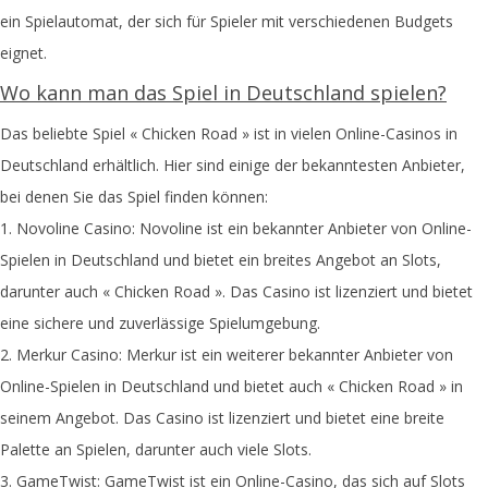
ein Spielautomat, der sich für Spieler mit verschiedenen Budgets
eignet.
Wo kann man das Spiel in Deutschland spielen?
Das beliebte Spiel « Chicken Road » ist in vielen Online-Casinos in
Deutschland erhältlich. Hier sind einige der bekanntesten Anbieter,
bei denen Sie das Spiel finden können:
1. Novoline Casino: Novoline ist ein bekannter Anbieter von Online-
Spielen in Deutschland und bietet ein breites Angebot an Slots,
darunter auch « Chicken Road ». Das Casino ist lizenziert und bietet
eine sichere und zuverlässige Spielumgebung.
2. Merkur Casino: Merkur ist ein weiterer bekannter Anbieter von
Online-Spielen in Deutschland und bietet auch « Chicken Road » in
seinem Angebot. Das Casino ist lizenziert und bietet eine breite
Palette an Spielen, darunter auch viele Slots.
3. GameTwist: GameTwist ist ein Online-Casino, das sich auf Slots