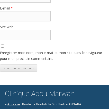
E-mail
*
Site web
Enregistrer mon nom, mon e-mail et mon site dans le navigateur
pour mon prochain commentaire.
Clinique Abou Marwan
–
Adresse
: Route de Bouhdid – Sidi Harb – ANNABA