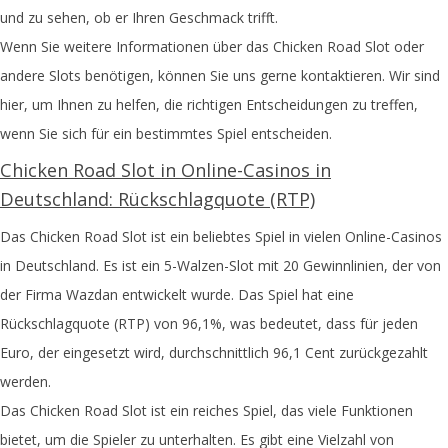
und zu sehen, ob er Ihren Geschmack trifft.
Wenn Sie weitere Informationen über das Chicken Road Slot oder
andere Slots benötigen, können Sie uns gerne kontaktieren. Wir sind
hier, um Ihnen zu helfen, die richtigen Entscheidungen zu treffen,
wenn Sie sich für ein bestimmtes Spiel entscheiden.
Chicken Road Slot in Online-Casinos in
Deutschland: Rückschlagquote (RTP)
Das Chicken Road Slot ist ein beliebtes Spiel in vielen Online-Casinos
in Deutschland. Es ist ein 5-Walzen-Slot mit 20 Gewinnlinien, der von
der Firma Wazdan entwickelt wurde. Das Spiel hat eine
Rückschlagquote (RTP) von 96,1%, was bedeutet, dass für jeden
Euro, der eingesetzt wird, durchschnittlich 96,1 Cent zurückgezahlt
werden.
Das Chicken Road Slot ist ein reiches Spiel, das viele Funktionen
bietet, um die Spieler zu unterhalten. Es gibt eine Vielzahl von