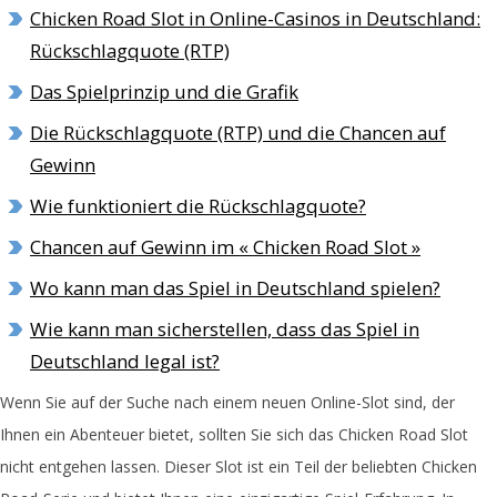
Chicken Road Slot in Online-Casinos in Deutschland:
Rückschlagquote (RTP)
Das Spielprinzip und die Grafik
Die Rückschlagquote (RTP) und die Chancen auf
Gewinn
Wie funktioniert die Rückschlagquote?
Chancen auf Gewinn im « Chicken Road Slot »
Wo kann man das Spiel in Deutschland spielen?
Wie kann man sicherstellen, dass das Spiel in
Deutschland legal ist?
Wenn Sie auf der Suche nach einem neuen Online-Slot sind, der
Ihnen ein Abenteuer bietet, sollten Sie sich das Chicken Road Slot
nicht entgehen lassen. Dieser Slot ist ein Teil der beliebten Chicken