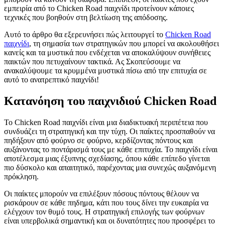
εμπειρία από το Chicken Road παιχνίδι προτείνουν κάποιες
τεχνικές που βοηθούν στη βελτίωση της απόδοσης.
Αυτό το άρθρο θα εξερευνήσει πώς λειτουργεί το
Chicken Road
παιχνίδι
, τη σημασία των στρατηγικών που μπορεί να ακολουθήσει
κανείς και τα μυστικά που ενδέχεται να αποκαλύψουν συνήθειες
παικτών που πετυχαίνουν τακτικά. Ας Σκοπεύσουμε να
ανακαλύψουμε τα κρυμμένα μυστικά πίσω από την επιτυχία σε
αυτό το ανατρεπτικό παιχνίδι!
Κατανόηση του παιχνιδιού Chicken Road
Το Chicken Road παιχνίδι είναι μια διαδικτυακή περιπέτεια που
συνδυάζει τη στρατηγική και την τύχη. Οι παίκτες προσπαθούν να
πηδήξουν από φούρνο σε φούρνο, κερδίζοντας πόντους και
αυξάνοντας το ποντάρισμά τους με κάθε επιτυχία. Το παιχνίδι είναι
αποτέλεσμα μιας έξυπνης σχεδίασης, όπου κάθε επίπεδο γίνεται
πιο δύσκολο και απαιτητικό, παρέχοντας μια συνεχώς αυξανόμενη
πρόκληση.
Οι παίκτες μπορούν να επιλέξουν πόσους πόντους θέλουν να
ρισκάρουν σε κάθε πηδημα, κάτι που τους δίνει την ευκαιρία να
ελέγχουν τον θυμό τους. Η στρατηγική επιλογής των φούρνων
είναι υπερβολικά σημαντική και οι δυνατότητες που προσφέρει το