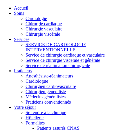
Accueil
Soins
Cardiologie
Chirurgie cardiaque
Chirurgie vasculaire
Chirurgie viscérale
Services
SERVICE DE CARDIOLOGIE
INTERVENTIONNELLE
Service de chirurgie cardiaque et vasculaire
Service de chirurgie viscérale et générale
Service de réanimation chirurgicale
Praticiens
Anesthésiste-réanimateurs
Cardiologue
Chirurgien cardiovasculaire
Chirurgien généraliste
Médecins généralistes
Praticiens conventionnés
Votre séjour
Se rendre à la clinique
Hôtellerie
Formalités
Patients assurés CNAS