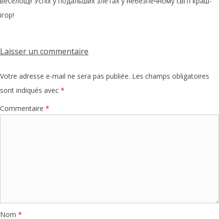
веселощі! Успіх у подальших злетах у небезпечному світі краш-
ігор!
Laisser un commentaire
Votre adresse e-mail ne sera pas publiée.
Les champs obligatoires
sont indiqués avec
*
Commentaire
*
Nom
*