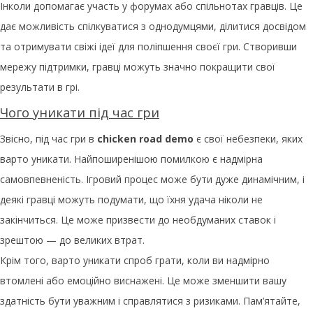
Інколи допомагає участь у форумах або спільнотах гравців. Це
дає можливість спілкуватися з однодумцями, ділитися досвідом
та отримувати свіжі ідеї для поліпшення своєї гри. Створивши
мережу підтримки, гравці можуть значно покращити свої
результати в грі.
Чого уникати під час гри
Звісно, під час гри в
chicken road demo
є свої небезпеки, яких
варто уникати. Найпоширенішою помилкою є надмірна
самовпевненість. Ігровий процес може бути дуже динамічним, і
деякі гравці можуть подумати, що їхня удача ніколи не
закінчиться. Це може призвести до необдуманих ставок і
зрештою — до великих втрат.
Крім того, варто уникати спроб грати, коли ви надмірно
втомлені або емоційно виснажені. Це може зменшити вашу
здатність бути уважним і справлятися з ризиками. Пам’ятайте,