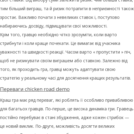
тим більший виграш, та й ризик потрапити в неприємності також
зростає. Важливо почати з невеликих ставок і, поступово
набираючись досвіду, підвищувати свої можливості.
Крім того, гравцю необхідно чітко зрозуміти, коли варто
стрибнути і коли краще почекати. Це вимагає від учасника
уважності та швидкості реакції. Часом варто « пропустити » піч,
щоб не ризикувати своїм виграшем або ставкою. Залежно від
того, як проходить гра, гравці можуть адаптувати свою
стратегію у реальному часі для досягнення кращих результатів.
Переваги chicken road demo
Краш гра має ряд переваг, які роблять її особливо привабливою
для багатьох гравців. По-перше, це висока динаміка гри. Гравець
постійно перебуває в стані збудження, адже кожен стрибок —
це новий виклик. По-друге, можливість досягти великих