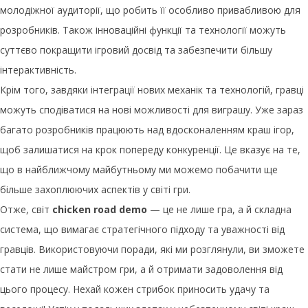
молодіжної аудиторії, що робить її особливо привабливою для
розробників. Також інноваційні функції та технології можуть
суттєво покращити ігровий досвід та забезпечити більшу
інтерактивність.
Крім того, завдяки інтеграції нових механік та технологій, гравці
можуть сподіватися на нові можливості для виграшу. Уже зараз
багато розробників працюють над вдосконаленням краш ігор,
щоб залишатися на крок попереду конкуренції. Це вказує на те,
що в найближчому майбутньому ми можемо побачити ще
більше захоплюючих аспектів у світі гри.
Отже, світ
chicken road demo
— це не лише гра, а й складна
система, що вимагає стратегічного підходу та уважності від
гравців. Використовуючи поради, які ми розглянули, ви зможете
стати не лише майстром гри, а й отримати задоволення від
цього процесу. Нехай кожен стрибок приносить удачу та