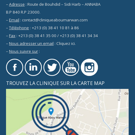
–
Adresse
: Route de Bouhdid – Sidi Harb – ANNABA
B.P 840 R.P 23000.
–
Email
: contact@cliniqueaboumarwan.com
–
Téléphone
: +213 (0) 38 41 10 81 à 86
–
Fax
: +213 (0) 38 41 35 00 / +213 (0) 38 41 34 34
–
Nous adresser un email
:
Cliquez ici
.
–
Nous suivre sur
:
TROUVEZ LA CLINIQUE SUR LA CARTE MAP