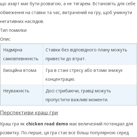
що азарт має бути розвагою, а не тягарем. Встановіть для себе
обмеження на ставки та час, витрачений на гру, щоб уникнути
негативних наслідків.
Тип помилки
Опис
Надмірна
Ставки без відповідного плану можуть
самовпевненість
привести до втрат.
Емоційна втома
Гра в стані стресу або втоми знижує
концентрацію.
Неуважність
Досі стрибаючи, гравці можуть
пропустити важливі моменти.
Перспективи краш гри
Краш гра як
chicken road demo
має величезний потенціал для
розвитку. По-перше, ця гра стає все більш популярною серед