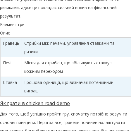
ризиками, адже це покладає сильний вплив на фінансовий
результат.
Елемент гри
Опис
Гравець
Стрибки між печами, управління ставками та
ризики
Печі
Місця для стрибків, що збільшують ставку з
кожним переходом
Ставка
Грошова одиниця, що визначає потенційний
виграш
Як грати в chicken road demo
Для того, щоб успішно пройти гру, спочатку потрібно розуміти
основні принципи. Перш за все, гравець повинен налаштувати
свої ставки. Від вибору суми залежить ризик: чим більша ставка,