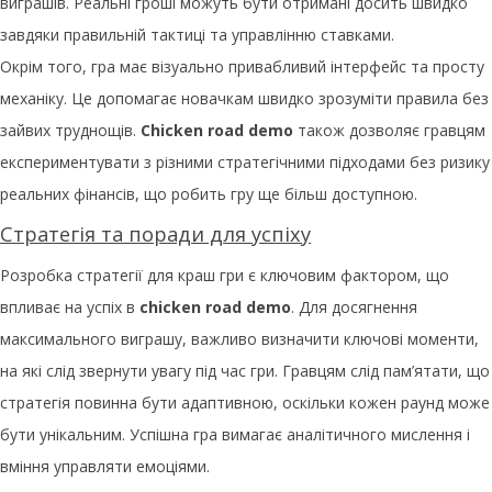
виграшів. Реальні гроші можуть бути отримані досить швидко
завдяки правильній тактиці та управлінню ставками.
Окрім того, гра має візуально привабливий інтерфейс та просту
механіку. Це допомагає новачкам швидко зрозуміти правила без
зайвих труднощів.
Chicken road demo
також дозволяє гравцям
експериментувати з різними стратегічними підходами без ризику
реальних фінансів, що робить гру ще більш доступною.
Стратегія та поради для успіху
Розробка стратегії для краш гри є ключовим фактором, що
впливає на успіх в
chicken road demo
. Для досягнення
максимального виграшу, важливо визначити ключові моменти,
на які слід звернути увагу під час гри. Гравцям слід пам’ятати, що
стратегія повинна бути адаптивною, оскільки кожен раунд може
бути унікальним. Успішна гра вимагає аналітичного мислення і
вміння управляти емоціями.