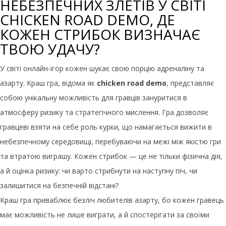
НЕБЕЗПЕЧНИХ ЗЛЕТІВ У СВІТІ
CHICKEN ROAD DEMO, ДЕ
КОЖЕН СТРИБОК ВИЗНАЧАЄ
ТВОЮ УДАЧУ?
У світі онлайн-ігор кожен шукає свою порцію адреналіну та
азарту. Краш гра, відома як
chicken road demo
, представляє
собою унікальну можливість для гравців зануритися в
атмосферу ризику та стратегічного мислення. Гра дозволяє
гравцеві взяти на себе роль курки, що намагається вижити в
небезпечному середовищі, перебуваючи на межі між якістю гри
та втратою виграшу. Кожен стрибок — це не тільки фізична дія,
а й оцінка ризику: чи варто стрибнути на наступну піч, чи
залишитися на безпечній відстані?
Краш гра приваблює безліч любителів азарту, бо кожен гравець
має можливість не лише виграти, а й спостерігати за своїми