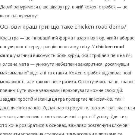
Давай зануримося в цю цікаву гру, в якій кожен стрибок — це
шанс на перемогу.
Основи краш гри: що таке chicken road demo?
Краш гра — це інноваційний формат азартних ігор, який набирає
популярності серед гравців по всьому світу. У
chicken road
demo
учасники виконують роль курки, яка стрибає з печі на піч.
Головна мета — уникнути небезпеки зажаритися, досягнувши
максимальної відстані та ставки. Кожен стрибок відкриває нові
можливості, але також і несе ризики. Орієнтуючись на це, гравці
повинні бути дуже уважними і враховувати кожне своїх дій.
Завдяки простій механіці ця гра привертає як новачків, так і
досвідчених гравців. Однак варто розуміти, що хоч гра і здається
легкою, але за нею стоять величезні стратегії успіху. Для тих,
хто хоче розібратися в основах, важливо розглянути ключові
елементи управління ставками, тимчасовими відрізками та