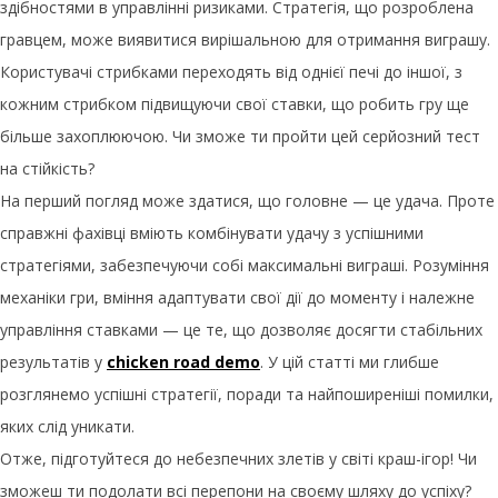
здібностями в управлінні ризиками. Стратегія, що розроблена
гравцем, може виявитися вирішальною для отримання виграшу.
Користувачі стрибками переходять від однієї печі до іншої, з
кожним стрибком підвищуючи свої ставки, що робить гру ще
більше захоплюючою. Чи зможе ти пройти цей серйозний тест
на стійкість?
На перший погляд може здатися, що головне — це удача. Проте
справжні фахівці вміють комбінувати удачу з успішними
стратегіями, забезпечуючи собі максимальні виграші. Розуміння
механіки гри, вміння адаптувати свої дії до моменту і належне
управління ставками — це те, що дозволяє досягти стабільних
результатів у
chicken road demo
. У цій статті ми глибше
розглянемо успішні стратегії, поради та найпоширеніші помилки,
яких слід уникати.
Отже, підготуйтеся до небезпечних злетів у світі краш-ігор! Чи
зможеш ти подолати всі перепони на своєму шляху до успіху?