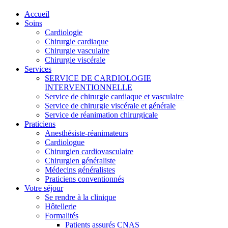
Accueil
Soins
Cardiologie
Chirurgie cardiaque
Chirurgie vasculaire
Chirurgie viscérale
Services
SERVICE DE CARDIOLOGIE
INTERVENTIONNELLE
Service de chirurgie cardiaque et vasculaire
Service de chirurgie viscérale et générale
Service de réanimation chirurgicale
Praticiens
Anesthésiste-réanimateurs
Cardiologue
Chirurgien cardiovasculaire
Chirurgien généraliste
Médecins généralistes
Praticiens conventionnés
Votre séjour
Se rendre à la clinique
Hôtellerie
Formalités
Patients assurés CNAS