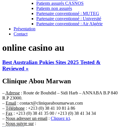
Patients assurés CASNOS
Patients non assurés
Partenaire conventionné : MUTEG
Partenaire conventionné : Université
Partenaire conventionné : Air Algérie
Présentation
Contact
online casino au
Best Australian Pokies Sites 2025 Tested &
Reviewed »
Clinique Abou Marwan
–
Adresse
: Route de Bouhdid – Sidi Harb – ANNABA B.P 840
R.P 23000.
–
Email
: contact@cliniqueaboumarwan.com
–
Téléphone
: +213 (0) 38 41 10 81 à 86
–
Fax
: +213 (0) 38 41 35 00 / +213 (0) 38 41 34 34
–
Nous adresser un email
:
Cliquez ici
.
–
Nous suivre sur
: