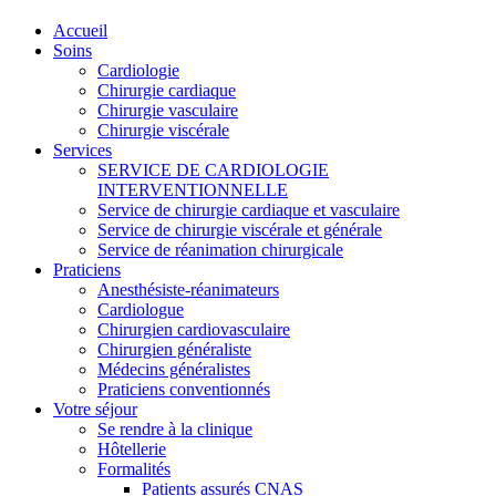
Accueil
Soins
Cardiologie
Chirurgie cardiaque
Chirurgie vasculaire
Chirurgie viscérale
Services
SERVICE DE CARDIOLOGIE
INTERVENTIONNELLE
Service de chirurgie cardiaque et vasculaire
Service de chirurgie viscérale et générale
Service de réanimation chirurgicale
Praticiens
Anesthésiste-réanimateurs
Cardiologue
Chirurgien cardiovasculaire
Chirurgien généraliste
Médecins généralistes
Praticiens conventionnés
Votre séjour
Se rendre à la clinique
Hôtellerie
Formalités
Patients assurés CNAS