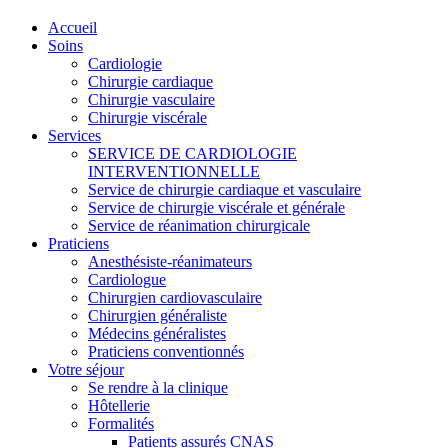
Accueil
Soins
Cardiologie
Chirurgie cardiaque
Chirurgie vasculaire
Chirurgie viscérale
Services
SERVICE DE CARDIOLOGIE
INTERVENTIONNELLE
Service de chirurgie cardiaque et vasculaire
Service de chirurgie viscérale et générale
Service de réanimation chirurgicale
Praticiens
Anesthésiste-réanimateurs
Cardiologue
Chirurgien cardiovasculaire
Chirurgien généraliste
Médecins généralistes
Praticiens conventionnés
Votre séjour
Se rendre à la clinique
Hôtellerie
Formalités
Patients assurés CNAS