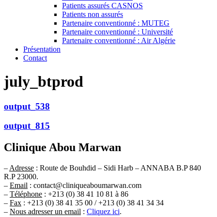
Patients assurés CASNOS
Patients non assurés
Partenaire conventionné : MUTEG
Partenaire conventionné : Université
Partenaire conventionné : Air Algérie
Présentation
Contact
july_btprod
output_538
output_815
Clinique Abou Marwan
–
Adresse
: Route de Bouhdid – Sidi Harb – ANNABA B.P 840
R.P 23000.
–
Email
: contact@cliniqueaboumarwan.com
–
Téléphone
: +213 (0) 38 41 10 81 à 86
–
Fax
: +213 (0) 38 41 35 00 / +213 (0) 38 41 34 34
–
Nous adresser un email
:
Cliquez ici
.