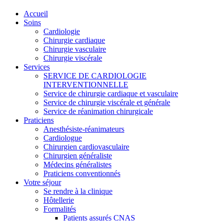
Accueil
Soins
Cardiologie
Chirurgie cardiaque
Chirurgie vasculaire
Chirurgie viscérale
Services
SERVICE DE CARDIOLOGIE
INTERVENTIONNELLE
Service de chirurgie cardiaque et vasculaire
Service de chirurgie viscérale et générale
Service de réanimation chirurgicale
Praticiens
Anesthésiste-réanimateurs
Cardiologue
Chirurgien cardiovasculaire
Chirurgien généraliste
Médecins généralistes
Praticiens conventionnés
Votre séjour
Se rendre à la clinique
Hôtellerie
Formalités
Patients assurés CNAS