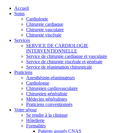
Accueil
Soins
Cardiologie
Chirurgie cardiaque
Chirurgie vasculaire
Chirurgie viscérale
Services
SERVICE DE CARDIOLOGIE
INTERVENTIONNELLE
Service de chirurgie cardiaque et vasculaire
Service de chirurgie viscérale et générale
Service de réanimation chirurgicale
Praticiens
Anesthésiste-réanimateurs
Cardiologue
Chirurgien cardiovasculaire
Chirurgien généraliste
Médecins généralistes
Praticiens conventionnés
Votre séjour
Se rendre à la clinique
Hôtellerie
Formalités
Patients assurés CNAS