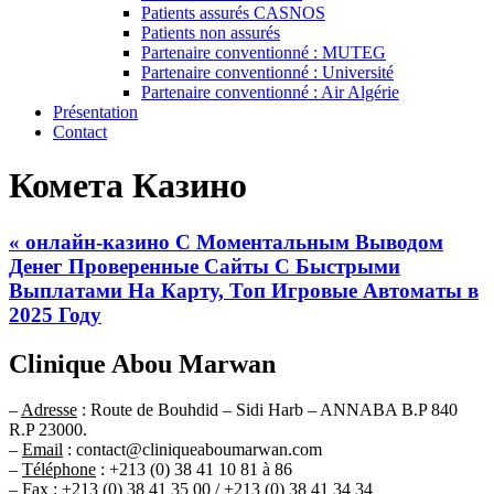
Patients assurés CASNOS
Patients non assurés
Partenaire conventionné : MUTEG
Partenaire conventionné : Université
Partenaire conventionné : Air Algérie
Présentation
Contact
Комета Казино
« онлайн-казино С Моментальным Выводом
Денег Проверенные Сайты С Быстрыми
Выплатами На Карту, Топ Игровые Автоматы в
2025 Году
Clinique Abou Marwan
–
Adresse
: Route de Bouhdid – Sidi Harb – ANNABA B.P 840
R.P 23000.
–
Email
: contact@cliniqueaboumarwan.com
–
Téléphone
: +213 (0) 38 41 10 81 à 86
–
Fax
: +213 (0) 38 41 35 00 / +213 (0) 38 41 34 34