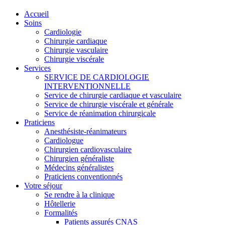
Accueil
Soins
Cardiologie
Chirurgie cardiaque
Chirurgie vasculaire
Chirurgie viscérale
Services
SERVICE DE CARDIOLOGIE
INTERVENTIONNELLE
Service de chirurgie cardiaque et vasculaire
Service de chirurgie viscérale et générale
Service de réanimation chirurgicale
Praticiens
Anesthésiste-réanimateurs
Cardiologue
Chirurgien cardiovasculaire
Chirurgien généraliste
Médecins généralistes
Praticiens conventionnés
Votre séjour
Se rendre à la clinique
Hôtellerie
Formalités
Patients assurés CNAS