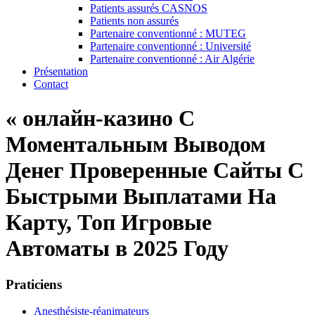
Patients assurés CASNOS
Patients non assurés
Partenaire conventionné : MUTEG
Partenaire conventionné : Université
Partenaire conventionné : Air Algérie
Présentation
Contact
« онлайн-казино С
Моментальным Выводом
Денег Проверенные Сайты С
Быстрыми Выплатами На
Карту, Топ Игровые
Автоматы в 2025 Году
Praticiens
Anesthésiste-réanimateurs