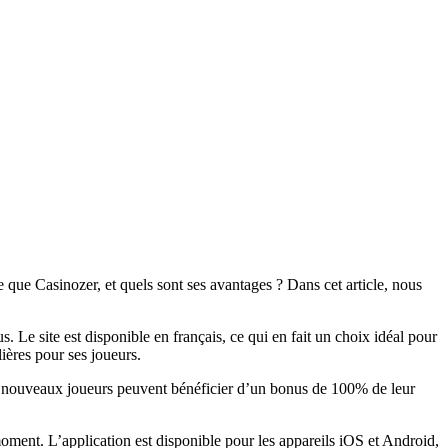
e que Casinozer, et quels sont ses avantages ? Dans cet article, nous
 Le site est disponible en français, ce qui en fait un choix idéal pour
ières pour ses joueurs.
es nouveaux joueurs peuvent bénéficier d’un bonus de 100% de leur
oment. L’application est disponible pour les appareils iOS et Android,