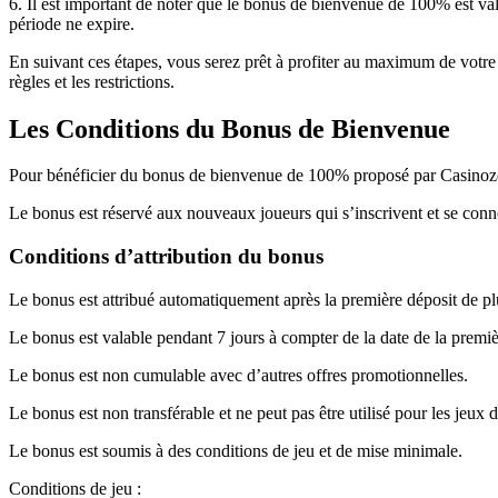
6. Il est important de noter que le bonus de bienvenue de 100% est val
période ne expire.
En suivant ces étapes, vous serez prêt à profiter au maximum de votre 
règles et les restrictions.
Les Conditions du Bonus de Bienvenue
Pour bénéficier du bonus de bienvenue de 100% proposé par Casinozer, i
Le bonus est réservé aux nouveaux joueurs qui s’inscrivent et se conn
Conditions d’attribution du bonus
Le bonus est attribué automatiquement après la première déposit de pl
Le bonus est valable pendant 7 jours à compter de la date de la premiè
Le bonus est non cumulable avec d’autres offres promotionnelles.
Le bonus est non transférable et ne peut pas être utilisé pour les jeux d
Le bonus est soumis à des conditions de jeu et de mise minimale.
Conditions de jeu :