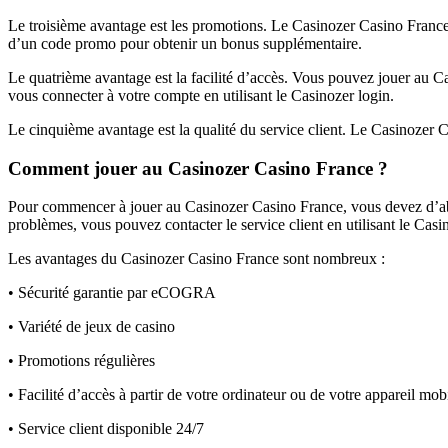
Le troisième avantage est les promotions. Le Casinozer Casino France
d’un code promo pour obtenir un bonus supplémentaire.
Le quatrième avantage est la facilité d’accès. Vous pouvez jouer au C
vous connecter à votre compte en utilisant le Casinozer login.
Le cinquième avantage est la qualité du service client. Le Casinozer C
Comment jouer au Casinozer Casino France ?
Pour commencer à jouer au Casinozer Casino France, vous devez d’abor
problèmes, vous pouvez contacter le service client en utilisant le Cas
Les avantages du Casinozer Casino France sont nombreux :
• Sécurité garantie par eCOGRA
• Variété de jeux de casino
• Promotions régulières
• Facilité d’accès à partir de votre ordinateur ou de votre appareil mob
• Service client disponible 24/7