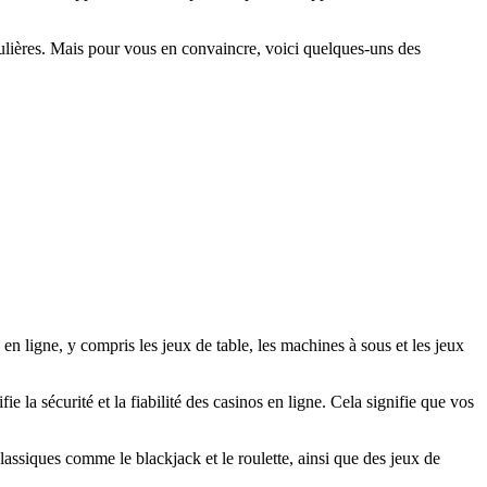
régulières. Mais pour vous en convaincre, voici quelques-uns des
en ligne, y compris les jeux de table, les machines à sous et les jeux
la sécurité et la fiabilité des casinos en ligne. Cela signifie que vos
assiques comme le blackjack et le roulette, ainsi que des jeux de