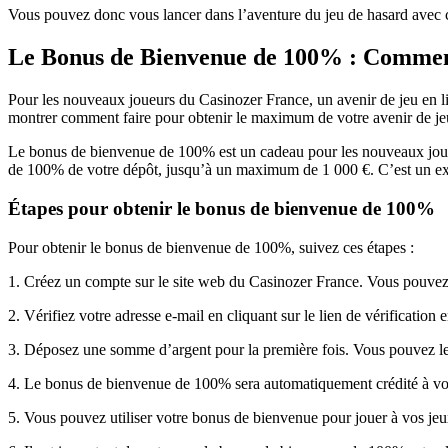
Vous pouvez donc vous lancer dans l’aventure du jeu de hasard avec
Le Bonus de Bienvenue de 100% : Commen
Pour les nouveaux joueurs du Casinozer France, un avenir de jeu en l
montrer comment faire pour obtenir le maximum de votre avenir de je
Le bonus de bienvenue de 100% est un cadeau pour les nouveaux joueu
de 100% de votre dépôt, jusqu’à un maximum de 1 000 €. C’est un ex
Étapes pour obtenir le bonus de bienvenue de 100%
Pour obtenir le bonus de bienvenue de 100%, suivez ces étapes :
1. Créez un compte sur le site web du Casinozer France. Vous pouvez le
2. Vérifiez votre adresse e-mail en cliquant sur le lien de vérification
3. Déposez une somme d’argent pour la première fois. Vous pouvez le fa
4. Le bonus de bienvenue de 100% sera automatiquement crédité à votr
5. Vous pouvez utiliser votre bonus de bienvenue pour jouer à vos jeux p