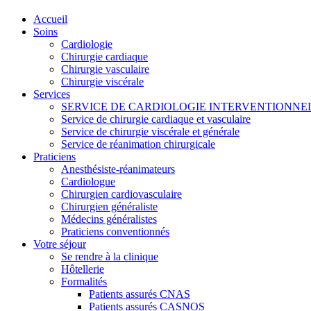
Accueil
Soins
Cardiologie
Chirurgie cardiaque
Chirurgie vasculaire
Chirurgie viscérale
Services
SERVICE DE CARDIOLOGIE INTERVENTIONNE
Service de chirurgie cardiaque et vasculaire
Service de chirurgie viscérale et générale
Service de réanimation chirurgicale
Praticiens
Anesthésiste-réanimateurs
Cardiologue
Chirurgien cardiovasculaire
Chirurgien généraliste
Médecins généralistes
Praticiens conventionnés
Votre séjour
Se rendre à la clinique
Hôtellerie
Formalités
Patients assurés CNAS
Patients assurés CASNOS