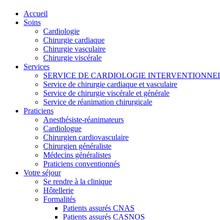
Accueil
Soins
Cardiologie
Chirurgie cardiaque
Chirurgie vasculaire
Chirurgie viscérale
Services
SERVICE DE CARDIOLOGIE INTERVENTIONNE
Service de chirurgie cardiaque et vasculaire
Service de chirurgie viscérale et générale
Service de réanimation chirurgicale
Praticiens
Anesthésiste-réanimateurs
Cardiologue
Chirurgien cardiovasculaire
Chirurgien généraliste
Médecins généralistes
Praticiens conventionnés
Votre séjour
Se rendre à la clinique
Hôtellerie
Formalités
Patients assurés CNAS
Patients assurés CASNOS