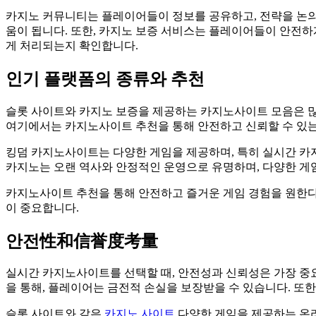
카지노 커뮤니티는 플레이어들이 정보를 공유하고, 전략을 논의하
움이 됩니다. 또한, 카지노 보증 서비스는 플레이어들이 안전
게 처리되는지 확인합니다.
인기 플랫폼의 종류와 추천
슬롯 사이트와 카지노 보증을 제공하는 카지노사이트 모음은 많은
여기에서는 카지노사이트 추천을 통해 안전하고 신뢰할 수 있는
킹덤 카지노사이트는 다양한 게임을 제공하며, 특히 실시간 카지
카지노는 오랜 역사와 안정적인 운영으로 유명하며, 다양한 게
카지노사이트 추천을 통해 안전하고 즐거운 게임 경험을 원한다
이 중요합니다.
안전性和信誉度考量
실시간 카지노사이트를 선택할 때, 안전성과 신뢰성은 가장 중요
을 통해, 플레이어는 금전적 손실을 보장받을 수 있습니다. 또
슬롯 사이트와 같은
카지노 사이트
다양한 게임을 제공하는 온