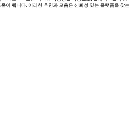
도움이 됩니다. 이러한 추천과 모음은 신뢰성 있는 플랫폼을 찾는