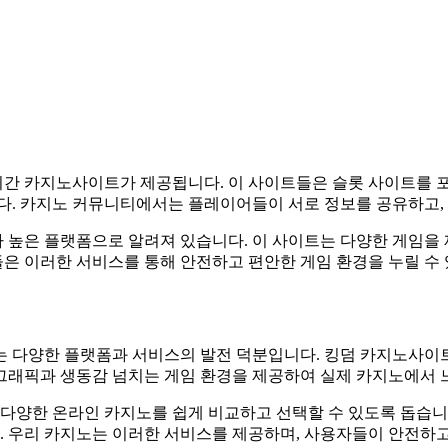
간 카지노사이트가 제공됩니다. 이 사이트들은 슬롯 사이트를 
다. 카지노 커뮤니티에서는 플레이어들이 서로 정보를 공유하고, 
 높은 플랫폼으로 알려져 있습니다. 이 사이트는 다양한 게임을 
은 이러한 서비스를 통해 안전하고 편안한 게임 환경을 누릴 수 
는 다양한 플랫폼과 서비스의 발전 덕분입니다. 킹덤 카지노사이
그래픽과 생동감 넘치는 게임 환경을 제공하여 실제 카지노에서 
양한 온라인 카지노를 쉽게 비교하고 선택할 수 있도록 돕습니다.
 우리 카지노는 이러한 서비스를 제공하며, 사용자들이 안전하고