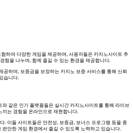
포함하여 다양한 게임을 제공하며, 사용자들은 카지노사이트 추
경험을 나누며, 함께 즐길 수 있는 환경을 제공합니다.
제공하며, 보증금을 보장하는 카지노 보증 서비스를 통해 신뢰
있습니다.
트와 같은 인기 플랫폼들은 실시간 카지노사이트를 통해 라이브
느끼는 경험을 온라인으로 재현합니다.
 이들 사이트들은 안전성, 보증금, 보너스 프로그램 등을 종
 편안한 게임 환경에서 즐길 수 있도록 노력하고 있습니다.