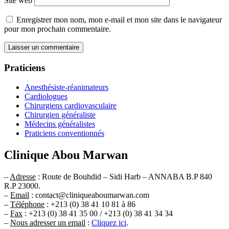
Site web
Enregistrer mon nom, mon e-mail et mon site dans le navigateur
pour mon prochain commentaire.
Praticiens
Anesthésiste-réanimateurs
Cardiologues
Chirurgiens cardiovasculaire
Chirurgien généraliste
Médecins généralistes
Praticiens conventionnés
Clinique Abou Marwan
–
Adresse
: Route de Bouhdid – Sidi Harb – ANNABA B.P 840
R.P 23000.
–
Email
: contact@cliniqueaboumarwan.com
–
Téléphone
: +213 (0) 38 41 10 81 à 86
–
Fax
: +213 (0) 38 41 35 00 / +213 (0) 38 41 34 34
–
Nous adresser un email
:
Cliquez ici
.