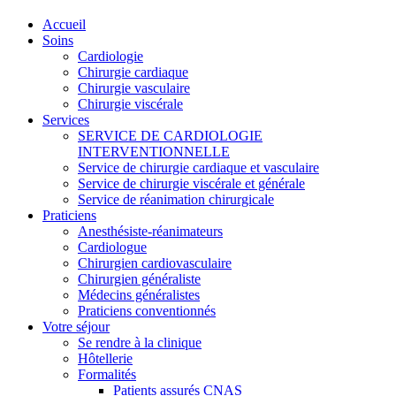
Accueil
Soins
Cardiologie
Chirurgie cardiaque
Chirurgie vasculaire
Chirurgie viscérale
Services
SERVICE DE CARDIOLOGIE
INTERVENTIONNELLE
Service de chirurgie cardiaque et vasculaire
Service de chirurgie viscérale et générale
Service de réanimation chirurgicale
Praticiens
Anesthésiste-réanimateurs
Cardiologue
Chirurgien cardiovasculaire
Chirurgien généraliste
Médecins généralistes
Praticiens conventionnés
Votre séjour
Se rendre à la clinique
Hôtellerie
Formalités
Patients assurés CNAS