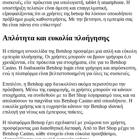
συσκευές, είτε πρόκειται για υπολογιστή, tablet ή smartphone. Η
υποστήριξη πελατών είναι άμεση και επαγγελματική,
εξασφαλίζοντας ότι οι χρήστες της betsop θα λύσουν οποιοδήποτε
πρόβλημα χωρίς καθυστερήσεις. Με την βετσηοπ, η εμπειρία σας
θα είναι πάντα στο επίκεντρο!
Απλότητα και ευκολία πλοήγησης
Η επίσημη ιστοσελίδα της Betshop προσφέρει μια απλή και εύκολη
εμπειρία πλοήγησης. Οι χρήστες μπορούν να βρουν γρήγορα ό,τι
χρειάζονται, είτε πρόκειται για στοιχήματα, είτε για το Betshop
Casino. Η διαδικασία Betshop login είναι γρήγορη και απρόσκοπτη,
ενώ η πλατφόρμα είναι βελτιστοποιημένη για όλες τις συσκευές.
Επιπλέον, η Betshop app διευκολύνει ακόμα περισσότερο την
πρόσβαση. Μέσω της εφαρμογής, οι χρήστες μπορούν να κάνουν
στοιχήματα, να συνδεθούν με το Bet Shop λογαριασμό τους και να
απολαύσουν τα παιχνίδια του Betshop Casino από οπουδήποτε. Η
ευκολία χρήσης και η ευχρηστία κάνουν την Betshop ιδανική
επιλογή για νέους και έμπειρους παίκτες.
Η πλατφόρμα Betsop έχει σχεδιαστεί με γνώμονα τον χρήστη,
προσφέροντας μια διαισθητική διεπαφή. Από το Bet Shop μέχρι το
Betshop Casino, κάθε στοιχείο είναι εύκολα προσβάσιμο,