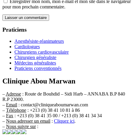
Enregistrer mon nom, mon e-mail et mon site dans le navigateur
pour mon prochain commentaire.
Praticiens
Anesthésiste-réanimateurs
Cardiologues
Chirurgiens cardiovasculaire
Chirurgien généraliste
Médecins généralistes
Praticiens conventionnés
Clinique Abou Marwan
–
Adresse
: Route de Bouhdid – Sidi Harb – ANNABA B.P 840
R.P 23000.
–
Email
: contact@cliniqueaboumarwan.com
–
Téléphone
: +213 (0) 38 41 10 81 à 86
–
Fax
: +213 (0) 38 41 35 00 / +213 (0) 38 41 34 34
–
Nous adresser un email
:
Cliquez ici
.
–
Nous suivre sur
: