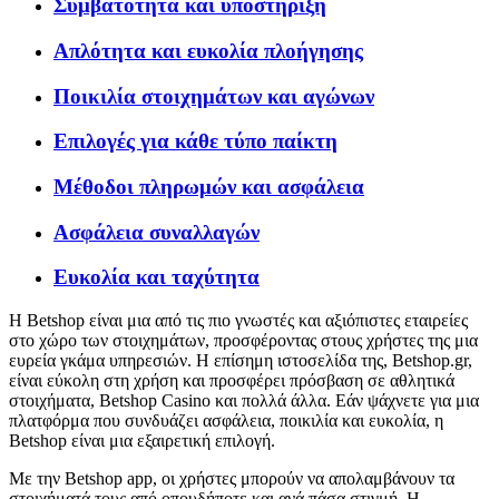
Συμβατότητα και υποστήριξη
Απλότητα και ευκολία πλοήγησης
Ποικιλία στοιχημάτων και αγώνων
Επιλογές για κάθε τύπο παίκτη
Μέθοδοι πληρωμών και ασφάλεια
Ασφάλεια συναλλαγών
Ευκολία και ταχύτητα
Η Betshop είναι μια από τις πιο γνωστές και αξιόπιστες εταιρείες
στο χώρο των στοιχημάτων, προσφέροντας στους χρήστες της μια
ευρεία γκάμα υπηρεσιών. Η επίσημη ιστοσελίδα της, Betshop.gr,
είναι εύκολη στη χρήση και προσφέρει πρόσβαση σε αθλητικά
στοιχήματα, Betshop Casino και πολλά άλλα. Εάν ψάχνετε για μια
πλατφόρμα που συνδυάζει ασφάλεια, ποικιλία και ευκολία, η
Betshop είναι μια εξαιρετική επιλογή.
Με την Betshop app, οι χρήστες μπορούν να απολαμβάνουν τα
στοιχήματά τους από οπουδήποτε και ανά πάσα στιγμή. Η