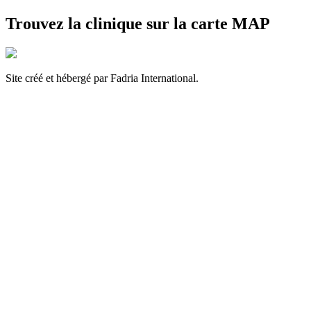
Trouvez la clinique sur la carte MAP
Site créé et hébergé par Fadria International.