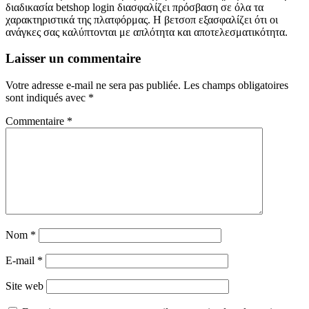
διαδικασία betshop login διασφαλίζει πρόσβαση σε όλα τα
χαρακτηριστικά της πλατφόρμας. Η βετσοπ εξασφαλίζει ότι οι
ανάγκες σας καλύπτονται με απλότητα και αποτελεσματικότητα.
Laisser un commentaire
Votre adresse e-mail ne sera pas publiée.
Les champs obligatoires
sont indiqués avec
*
Commentaire
*
Nom
*
E-mail
*
Site web