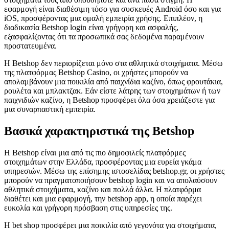
εφαρμογή είναι διαθέσιμη τόσο για συσκευές Android όσο και για
iOS, προσφέροντας μια ομαλή εμπειρία χρήσης. Επιπλέον, η
διαδικασία Betshop login είναι γρήγορη και ασφαλής,
εξασφαλίζοντας ότι τα προσωπικά σας δεδομένα παραμένουν
προστατευμένα.
Η Betshop δεν περιορίζεται μόνο στα αθλητικά στοιχήματα. Μέσω
της πλατφόρμας Betshop Casino, οι χρήστες μπορούν να
απολαμβάνουν μια ποικιλία από παιχνίδια καζίνο, όπως φρουτάκια,
ρουλέτα και μπλακτζακ. Εάν είστε λάτρης των στοιχημάτων ή των
παιχνιδιών καζίνο, η Betshop προσφέρει όλα όσα χρειάζεστε για
μια συναρπαστική εμπειρία.
Βασικά χαρακτηριστικά της Betshop
Η Betshop είναι μια από τις πιο δημοφιλείς πλατφόρμες
στοιχημάτων στην Ελλάδα, προσφέροντας μια ευρεία γκάμα
υπηρεσιών. Μέσω της επίσημης ιστοσελίδας betshop.gr, οι χρήστες
μπορούν να πραγματοποιήσουν betshop login και να απολαύσουν
αθλητικά στοιχήματα, καζίνο και πολλά άλλα. Η πλατφόρμα
διαθέτει και μια εφαρμογή, την betshop app, η οποία παρέχει
ευκολία και γρήγορη πρόσβαση στις υπηρεσίες της.
Η bet shop προσφέρει μια ποικιλία από γεγονότα για στοιχήματα,