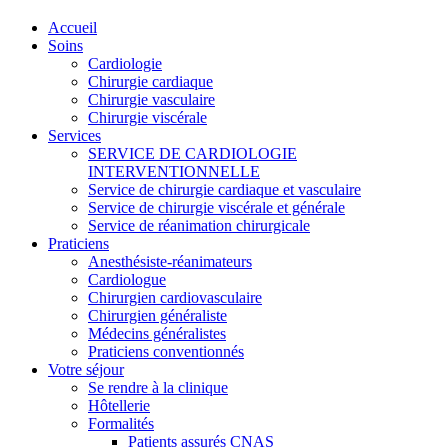
Accueil
Soins
Cardiologie
Chirurgie cardiaque
Chirurgie vasculaire
Chirurgie viscérale
Services
SERVICE DE CARDIOLOGIE
INTERVENTIONNELLE
Service de chirurgie cardiaque et vasculaire
Service de chirurgie viscérale et générale
Service de réanimation chirurgicale
Praticiens
Anesthésiste-réanimateurs
Cardiologue
Chirurgien cardiovasculaire
Chirurgien généraliste
Médecins généralistes
Praticiens conventionnés
Votre séjour
Se rendre à la clinique
Hôtellerie
Formalités
Patients assurés CNAS