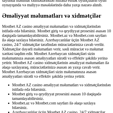
saytında məlumat xidmətlərindən istifadə etmək oyunçuların oyun
oynayışında və maliyyə məsələlərində daha yaxşı nəzərə alınıb.
Əməliyyat məlumatları və xidmətçilər
Mostbet AZ casino əməliyyat məlumatları və xidmətçilərindən
istifadə edə bilərsiniz. Mostbet giriş və qeydiyyat prosesini əsasən 10
dəqiqədə tamamlayabilirsiniz. Mostbet.az və Mostbet.com saytları
ilə əlaqə saxlaya bilərsiniz. Azerbaycanlılar üçün Mostbet AZ
casino, 24/7 xidmətçilər tərəfindən müraciətlərinizə cavab verilir.
Xidmətçilər dəyərli məlumatları verir, səsli müraciət və məlumat
xəritəsi təqdim edir. Mostbet Azerbaycan xidmətçiləri sizin
məlumatınıza əsasən əməliyyatları sürətli və effektiv şəkildə yerinə
yetirir. Mostbet AZ casino xidmətçilərinin əməliyyat məlumatları ilə
əlaqə saxlayaraq, müraciətlərinizə əsasən ən yaxşı cavab verir.
Mostbet Azerbaycan xidmətçiləri sizin məlumatınıza əsasən
əməliyyatları sürətli və effektiv şəkildə yerinə yetirir.
Mostbet AZ casino əməliyyat məlumatları və xidmətçilərindən
istifadə edə bilərsiniz.
Mostbet giriş və qeydiyyat prosesini əsasən 10 dəqiqədə
tamamlayabilirsiniz.
Mostbet.az və Mostbet.com saytları ilə əlaqə saxlaya
bilərsiniz.
Azerbaycanlılar üçün Mostbet AZ casino, 24/7 xidmətçilər