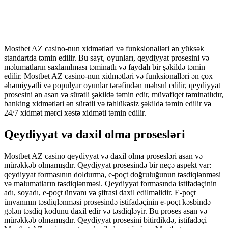
Mostbet AZ casino-nun xidmətləri və funksionalləri ən yüksək
standartda təmin edilir. Bu sayt, oyunları, qeydiyyat prosesini və
məlumatların saxlanılması təminatlı və faydalı bir şəkildə təmin
edilir. Mostbet AZ casino-nun xidmətləri və funksionalləri ən çox
əhəmiyyətli və populyar oyunlar tərəfindən məhsul edilir, qeydiyyat
prosesini ən asan və sürətli şəkildə təmin edir, müvafiqet təminatlıdır,
banking xidmətləri ən sürətli və təhlükəsiz şəkildə təmin edilir və
24/7 xidmət mərci xəstə xidməti təmin edilir.
Qeydiyyat və daxil olma prosesləri
Mostbet AZ casino qeydiyyat və daxil olma prosesləri asan və
mürəkkəb olmamışdır. Qeydiyyat prosesində bir neçə aspekt var:
qeydiyyat formasının doldurma, e-poçt doğruluğunun təsdiqlənməsi
və məlumatların təsdiqlənməsi. Qeydiyyat formasında istifadəçinin
adı, soyadı, e-poçt ünvanı və şifrasi daxil edilməlidir. E-poçt
ünvanının təsdiqlənməsi prosesində istifadəçinin e-poçt kəsbində
gələn təsdiq kodunu daxil edir və təsdiqləyir. Bu proses asan və
mürəkkəb olmamışdır. Qeydiyyat prosesini bitirdikdə, istifadəçi