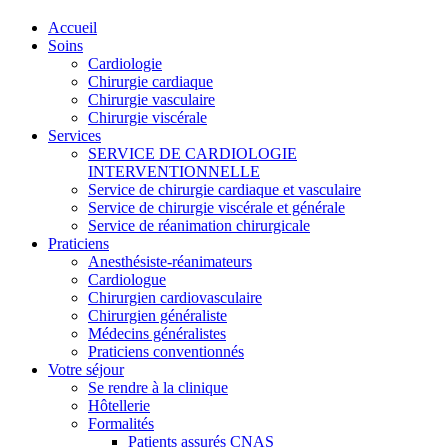
Accueil
Soins
Cardiologie
Chirurgie cardiaque
Chirurgie vasculaire
Chirurgie viscérale
Services
SERVICE DE CARDIOLOGIE
INTERVENTIONNELLE
Service de chirurgie cardiaque et vasculaire
Service de chirurgie viscérale et générale
Service de réanimation chirurgicale
Praticiens
Anesthésiste-réanimateurs
Cardiologue
Chirurgien cardiovasculaire
Chirurgien généraliste
Médecins généralistes
Praticiens conventionnés
Votre séjour
Se rendre à la clinique
Hôtellerie
Formalités
Patients assurés CNAS