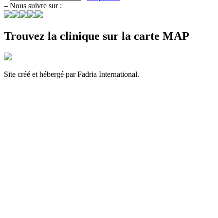
–
Nous suivre sur
:
Trouvez la clinique sur la carte MAP
Site créé et hébergé par Fadria International.