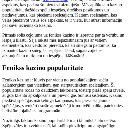
aspektus, kas padara šo pieredzi aizraujošu. Mēs aplūkosim kazino
popularitāti, dažādas spēļu iespējas, drošības pasākumus un
piedāvājumus, kas pieejami spēlētājiem. Katram spēlētājam, kas
vēlas piedzīvot visus šos aspektus, te ir vieta, kur atrast informāciju
par savu iecienītāko kazino.
Pirmais solis ceļojumā uz fenikss kazino ir izpratne par tā vērtību un
iespēju klāstu. Šajā rakstā mēs iepazīstināsim jūs ar visiem
elementiem, kas veido šo pieredzi, kā arī sniegsim padomus, kā
izmantot kazino sniegtās iespējas. Tātad, sagatavojieties
aizraujošiem mirkļiem un iespēju atklāšanām!
Fenikss kazino popularitāte
Fenikss kazino ir kļuvis par vienu no populārākajiem spēļu
galamērķiem gan vietējiem, gan starptautiskiem spēlētājiem. Šī
popularitāte rodas no daudziem faktoriem, tostarp plaša spēļu izvēle,
augsta klientu apkalpošana un pievilcīgas bonusu sistēmas. Kazino
piedāvā spēcīgas mārketinga kampaņas, kas piesaista jaunus
spēlētājus, savukārt esošie apmeklētāji ir motivēti palikt, pateicoties
lieliskām lojalitātes programmām.
Nozīmīgs faktors kazino popularitātē ir arī tā unikālā atmosfēra.
Spēļu zāles ir izveidotas tā, lai radītu pievilcīgu un augstprātīgu