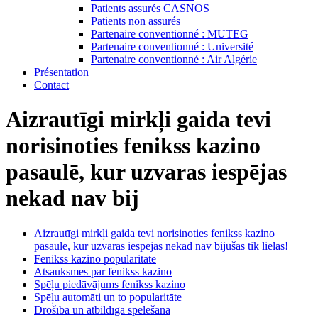
Patients assurés CASNOS
Patients non assurés
Partenaire conventionné : MUTEG
Partenaire conventionné : Université
Partenaire conventionné : Air Algérie
Présentation
Contact
Aizrautīgi mirkļi gaida tevi
norisinoties fenikss kazino
pasaulē, kur uzvaras iespējas
nekad nav bij
Aizrautīgi mirkļi gaida tevi norisinoties fenikss kazino
pasaulē, kur uzvaras iespējas nekad nav bijušas tik lielas!
Fenikss kazino popularitāte
Atsauksmes par fenikss kazino
Spēļu piedāvājums fenikss kazino
Spēļu automāti un to popularitāte
Drošība un atbildīga spēlēšana