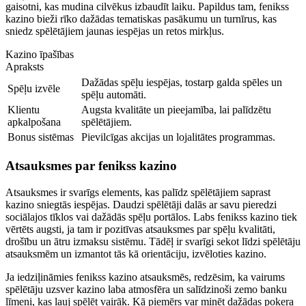
gaisotni, kas mudina cilvēkus izbaudīt laiku. Papildus tam, fenikss
kazino bieži rīko dažādas tematiskas pasākumu un turnīrus, kas
sniedz spēlētājiem jaunas iespējas un retos mirkļus.
Kazino īpašības
Apraksts
Dažādas spēļu iespējas, tostarp galda spēles un
Spēļu izvēle
spēļu automāti.
Klientu
Augsta kvalitāte un pieejamība, lai palīdzētu
apkalpošana
spēlētājiem.
Bonus sistēmas
Pievilcīgas akcijas un lojalitātes programmas.
Atsauksmes par fenikss kazino
Atsauksmes ir svarīgs elements, kas palīdz spēlētājiem saprast
kazino sniegtās iespējas. Daudzi spēlētāji dalās ar savu pieredzi
sociālajos tīklos vai dažādās spēļu portālos. Labs fenikss kazino tiek
vērtēts augsti, ja tam ir pozitīvas atsauksmes par spēļu kvalitāti,
drošību un ātru izmaksu sistēmu. Tādēļ ir svarīgi sekot līdzi spēlētāju
atsauksmēm un izmantot tās kā orientāciju, izvēloties kazino.
Ja iedziļināmies fenikss kazino atsauksmēs, redzēsim, ka vairums
spēlētāju uzsver kazino laba atmosfēra un salīdzinoši zemo banku
līmeni, kas ļauj spēlēt vairāk. Kā piemērs var minēt dažādas pokera