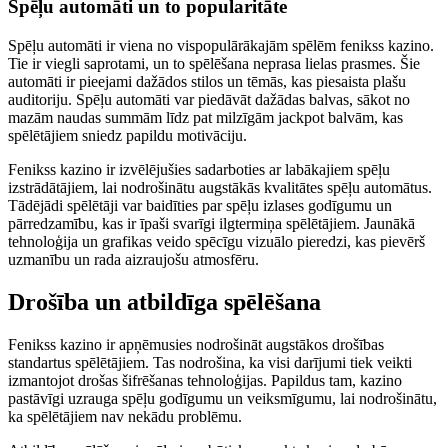
Spēļu automāti un to popularitāte
Spēļu automāti ir viena no vispopulārākajām spēlēm fenikss kazino.
Tie ir viegli saprotami, un to spēlēšana neprasa lielas prasmes. Šie
automāti ir pieejami dažādos stilos un tēmās, kas piesaista plašu
auditoriju. Spēļu automāti var piedāvāt dažādas balvas, sākot no
mazām naudas summām līdz pat milzīgām jackpot balvām, kas
spēlētājiem sniedz papildu motivāciju.
Fenikss kazino ir izvēlējušies sadarboties ar labākajiem spēļu
izstrādātājiem, lai nodrošinātu augstākās kvalitātes spēļu automātus.
Tādējādi spēlētāji var baidīties par spēļu izlases godīgumu un
pārredzamību, kas ir īpaši svarīgi ilgtermiņa spēlētājiem. Jaunākā
tehnoloģija un grafikas veido spēcīgu vizuālo pieredzi, kas pievērš
uzmanību un rada aizraujošu atmosfēru.
Drošība un atbildīga spēlēšana
Fenikss kazino ir apņēmusies nodrošināt augstākos drošības
standartus spēlētājiem. Tas nodrošina, ka visi darījumi tiek veikti
izmantojot drošas šifrēšanas tehnoloģijas. Papildus tam, kazino
pastāvīgi uzrauga spēļu godīgumu un veiksmīgumu, lai nodrošinātu,
ka spēlētājiem nav nekādu problēmu.