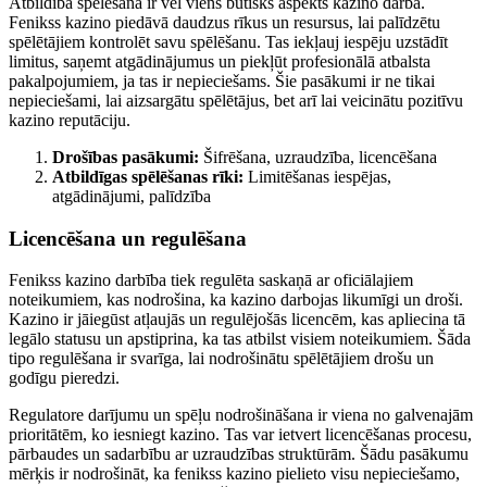
Atbildība spēlēšana ir vēl viens būtisks aspekts kazino darbā.
Fenikss kazino piedāvā daudzus rīkus un resursus, lai palīdzētu
spēlētājiem kontrolēt savu spēlēšanu. Tas iekļauj iespēju uzstādīt
limitus, saņemt atgādinājumus un piekļūt profesionālā atbalsta
pakalpojumiem, ja tas ir nepieciešams. Šie pasākumi ir ne tikai
nepieciešami, lai aizsargātu spēlētājus, bet arī lai veicinātu pozitīvu
kazino reputāciju.
Drošības pasākumi:
Šifrēšana, uzraudzība, licencēšana
Atbildīgas spēlēšanas rīki:
Limitēšanas iespējas,
atgādinājumi, palīdzība
Licencēšana un regulēšana
Fenikss kazino darbība tiek regulēta saskaņā ar oficiālajiem
noteikumiem, kas nodrošina, ka kazino darbojas likumīgi un droši.
Kazino ir jāiegūst atļaujās un regulējošās licencēm, kas apliecina tā
legālo statusu un apstiprina, ka tas atbilst visiem noteikumiem. Šāda
tipo regulēšana ir svarīga, lai nodrošinātu spēlētājiem drošu un
godīgu pieredzi.
Regulatore darījumu un spēļu nodrošināšana ir viena no galvenajām
prioritātēm, ko iesniegt kazino. Tas var ietvert licencēšanas procesu,
pārbaudes un sadarbību ar uzraudzības struktūrām. Šādu pasākumu
mērķis ir nodrošināt, ka fenikss kazino pielieto visu nepieciešamo,