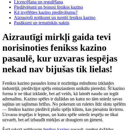
Licencēšana un regulēšana
Piedāvājumi un bonusi fenikss kazino
Kā izvēlēties kazino piedāvājumu?
Aizraujoši notikumi un turnīri fenikss kazino
Pasākumi un tematiskās naktis
Aizrautīgi mirkļi gaida tevi
norisinoties fenikss kazino
pasaulē, kur uzvaras iespējas
nekad nav bijušas tik lielas!
Fenikss kazino pasaules loma ir nozīmīga mūsdienu izklaides
industrijā, piedāvājot spēļu entuziastiem unikālu pieredzi. Šī kazino
forma ir ne tikai izklaide, bet arī veids, kā laimēt naudu un iegūt
adrenalīnu. Kazino spēles ir dažādas un katra no tām sniedz savas
sajūtas un sajūsmas brīžus. No pokeram un ruletes līdz slotu spēlēm
— fenikss kazino piedāvā plašu spēļu klāstu, kas piesaista ikvienu.
Uzvaras iespējas ir lepnas, un katra spēle sniedz iespēju ne tikai
uzvarēt, bet arī izbaudīt mirkļus ar draugiem un ģimeni.
Šajā rakstā aplūkosim
fenikss kazino
pasauli, izpētot dažādus