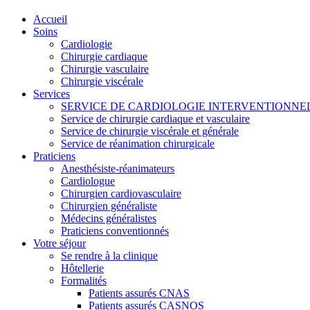
Accueil
Soins
Cardiologie
Chirurgie cardiaque
Chirurgie vasculaire
Chirurgie viscérale
Services
SERVICE DE CARDIOLOGIE INTERVENTIONNE
Service de chirurgie cardiaque et vasculaire
Service de chirurgie viscérale et générale
Service de réanimation chirurgicale
Praticiens
Anesthésiste-réanimateurs
Cardiologue
Chirurgien cardiovasculaire
Chirurgien généraliste
Médecins généralistes
Praticiens conventionnés
Votre séjour
Se rendre à la clinique
Hôtellerie
Formalités
Patients assurés CNAS
Patients assurés CASNOS