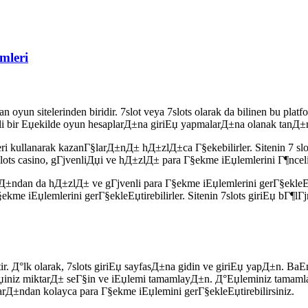
mleri
 oyun sitelerinden biridir. 7slot veya 7slots olarak da bilinen bu pl
li bir Еџekilde oyun hesaplarД±na giriЕџ yapmalarД±na olanak tanД±r
eri kullanarak kazanГ§larД±nД± hД±zlД±ca Г§ekebilirler. Sitenin 7 s
lots casino, gГјvenliДџi ve hД±zlД± para Г§ekme iЕџlemlerini Г¶ncel
ndan da hД±zlД± ve gГјvenli para Г§ekme iЕџlemlerini gerГ§ekleЕџtir
kme iЕџlemlerini gerГ§ekleЕџtirebilirler. Sitenin 7slots giriЕџ bГ¶l
ir. Д°lk olarak, 7slots giriЕџ sayfasД±na gidin ve giriЕџ yapД±n.
џiniz miktarД± seГ§in ve iЕџlemi tamamlayД±n. Д°Еџleminiz tamam
falarД±ndan kolayca para Г§ekme iЕџlemini gerГ§ekleЕџtirebilirsiniz.