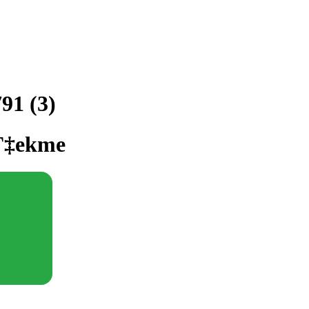
91 (3)
 Г‡ekme