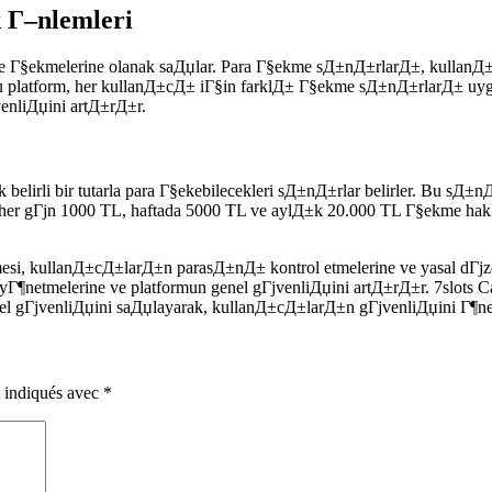
 Г–nlemleri
 Г§ekmelerine olanak saДџlar. Para Г§ekme sД±nД±rlarД±, kullanД±cД
bilinen bu platform, her kullanД±cД± iГ§in farklД± Г§ekme sД±nД±rlarД
enliДџini artД±rД±r.
 belirli bir tutarla para Г§ekebilecekleri sД±nД±rlar belirler. Bu s
Д± her gГјn 1000 TL, haftada 5000 TL ve aylД±k 20.000 TL Г§ekme ha
si, kullanД±cД±larД±n parasД±nД± kontrol etmelerine ve yasal dГ
yГ¶netmelerine ve platformun genel gГјvenliДџini artД±rД±r. 7slo
nel gГјvenliДџini saДџlayarak, kullanД±cД±larД±n gГјvenliДџini Г¶n
t indiqués avec
*