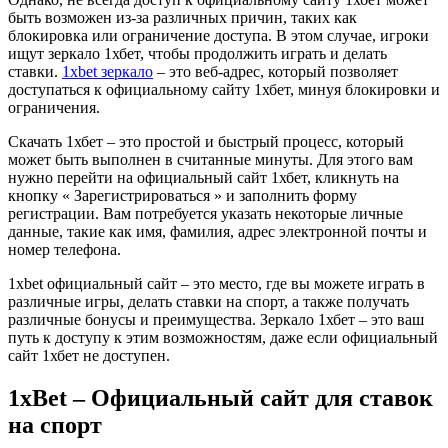
быть возможен из-за различных причин, таких как
блокировка или ограничение доступа. В этом случае, игроки
ищут зеркало 1хбет, чтобы продолжить играть и делать
ставки.
1xbet зеркало
– это веб-адрес, который позволяет
доступаться к официальному сайту 1хбет, минуя блокировки и
ограничения.
Скачать 1хбет – это простой и быстрый процесс, который
может быть выполнен в считанные минуты. Для этого вам
нужно перейти на официальный сайт 1хбет, кликнуть на
кнопку « Зарегистрироваться » и заполнить форму
регистрации. Вам потребуется указать некоторые личные
данные, такие как имя, фамилия, адрес электронной почты и
номер телефона.
1xbet официальный сайт – это место, где вы можете играть в
различные игры, делать ставки на спорт, а также получать
различные бонусы и преимущества. Зеркало 1хбет – это ваш
путь к доступу к этим возможностям, даже если официальный
сайт 1хбет не доступен.
1xBet – Официальный сайт для ставок
на спорт