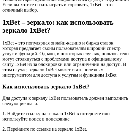
Если вы хотите начать играть и торговать, 1xBet – это
отличный выбор.
1xBet – зеркало: как использовать
зеркало 1xBet?
1xBet – это популярная онлайн-казино и биржа ставок,
которая предлагает своим пользователям широкий спектр
услуг и функций. Однако, в некоторых случаях, пользователи
могут столкнуться с проблемами доступа к официальному
сайту 1xBet из-за блокировки или ограничений на доступ. В
этом случае, зеркало 1xBet может стать полезным
инструментом для доступа к услугам и функциям 1xBet.
Как использовать зеркало 1xBet?
Для доступа к зеркалу 1xBet пользователь должен выполнить
следующие шаги:
1. Найдите ссылку на зеркало 1xBet в интернете или
используйте поиск в поисковике.
2. Перейдите по ссылке на зеркало 1xBet.