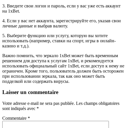
3. Введите свои логин и пароль, если у вас уже есть аккаунт
на 1xBet.
4. Если у вас нет аккаунта, зарегистрируйте его, указав свои
личные данные и выбрав валюту.
5. Выберите функцию или услугу, которую вы хотите
использовать (например, ставки на спорт, игры в онлайн-
казино и т.д.).
Важно помнить, что зеркало 1xBet может быть временным
решением для доступа к услугам 1xBet, и рекомендуется
использовать официальный сайт 1xBet, если доступ к нему не
ограничен. Кроме того, пользователь должен быть осторожен
при использовании зеркала, так как оно может быть
подделкой или содержать вирусы.
Laisser un commentaire
Votre adresse e-mail ne sera pas publiée.
Les champs obligatoires
sont indiqués avec
*
Commentaire
*