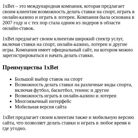
1xBet – это международная компания, которая предлагает
своим клиентам возможность делать ставки на спорт, играть в
онлайн-казино и играть в лотереи. Компания была основана в
2007 году и с тех пор стала одним из лидеров в области
онлайн-ставок.
1xBet предлагает своим клиентам широкий спектр услуг,
включая ставки на спорт, онлайн-казино, лотереи и другие
игры. Компания имеет официальный сайт, на котором можно
зарегистрироваться и начать делать ставки.
Преимущества 1xBet
Большой выбор ставок на спорт
Возможность делать ставки на различные виды спорта,
включая футбол, баскетбол, теннис и другие
Возможность играть в онлайн-казино и лотереи
Многоязычный интерфейс
Мобильная версия сайта
1xBet предлагает своим клиентам также и мобильную версию
сайта, что позволяет делать ставки и играть в любое время и
где угодно.