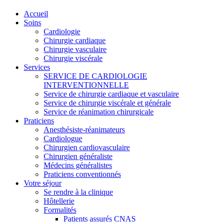
Accueil
Soins
Cardiologie
Chirurgie cardiaque
Chirurgie vasculaire
Chirurgie viscérale
Services
SERVICE DE CARDIOLOGIE
INTERVENTIONNELLE
Service de chirurgie cardiaque et vasculaire
Service de chirurgie viscérale et générale
Service de réanimation chirurgicale
Praticiens
Anesthésiste-réanimateurs
Cardiologue
Chirurgien cardiovasculaire
Chirurgien généraliste
Médecins généralistes
Praticiens conventionnés
Votre séjour
Se rendre à la clinique
Hôtellerie
Formalités
Patients assurés CNAS