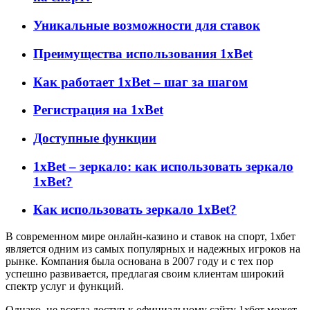
Уникальные возможности для ставок
Преимущества использования 1xBet
Как работает 1xBet – шаг за шагом
Регистрация на 1xBet
Доступные функции
1xBet – зеркало: как использовать зеркало
1xBet?
Как использовать зеркало 1xBet?
В современном мире онлайн-казино и ставок на спорт, 1хбет
является одним из самых популярных и надежных игроков на
рынке. Компания была основана в 2007 году и с тех пор
успешно развивается, предлагая своим клиентам широкий
спектр услуг и функций.
Однако, не всегда доступ к официальному сайту 1хбет может