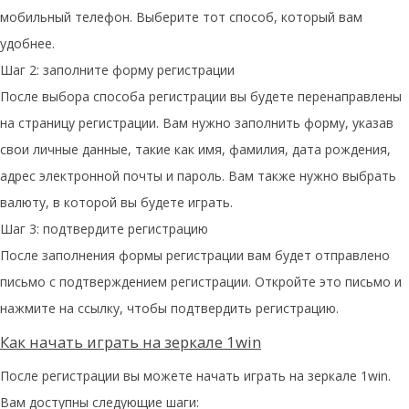
мобильный телефон. Выберите тот способ, который вам
удобнее.
Шаг 2: заполните форму регистрации
После выбора способа регистрации вы будете перенаправлены
на страницу регистрации. Вам нужно заполнить форму, указав
свои личные данные, такие как имя, фамилия, дата рождения,
адрес электронной почты и пароль. Вам также нужно выбрать
валюту, в которой вы будете играть.
Шаг 3: подтвердите регистрацию
После заполнения формы регистрации вам будет отправлено
письмо с подтверждением регистрации. Откройте это письмо и
нажмите на ссылку, чтобы подтвердить регистрацию.
Как начать играть на зеркале 1win
После регистрации вы можете начать играть на зеркале 1win.
Вам доступны следующие шаги: