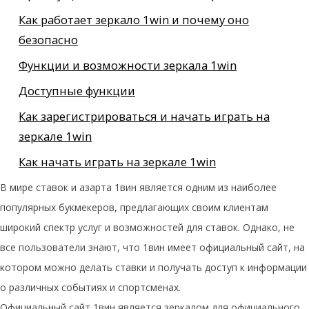
Как работает зеркало 1win и почему оно
безопасно
Функции и возможности зеркала 1win
Доступные функции
Как зарегистрироваться и начать играть на
зеркале 1win
Как начать играть на зеркале 1win
В мире ставок и азарта 1вин является одним из наиболее
популярных букмекеров, предлагающих своим клиентам
широкий спектр услуг и возможностей для ставок. Однако, не
все пользователи знают, что 1вин имеет официальный сайт, на
котором можно делать ставки и получать доступ к информации
о различных событиях и спортсменах.
Официальный сайт 1вин является зеркалом для официального