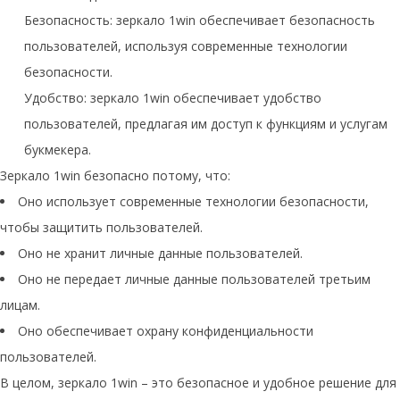
Безопасность: зеркало 1win обеспечивает безопасность
пользователей, используя современные технологии
безопасности.
Удобство: зеркало 1win обеспечивает удобство
пользователей, предлагая им доступ к функциям и услугам
букмекера.
Зеркало 1win безопасно потому, что:
Оно использует современные технологии безопасности,
чтобы защитить пользователей.
Оно не хранит личные данные пользователей.
Оно не передает личные данные пользователей третьим
лицам.
Оно обеспечивает охрану конфиденциальности
пользователей.
В целом, зеркало 1win – это безопасное и удобное решение для