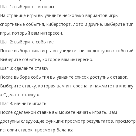
Шаг 1: выберите тип игры
На странице игры вы увидите несколько вариантов игры:
спортивные события, киберспорт, лото и другие. Выберите тип
игры, который вам интересен.
Шаг 2: выберите событие
После выбора типа игры вы увидите список доступных событий.
Выберите событие, которое вам интересно.
Шаг 3: сделайте ставку
После выбора события вы увидите список доступных ставок.
Выберите ставку, которая вам интересна, и нажмите на кнопку
« Сделать ставку ».
Шаг 4: начните играть
После сделанной ставке вы можете начать играть. Вам
доступны следующие функции: просмотр результатов, просмотр
истории ставок, просмотр баланса.