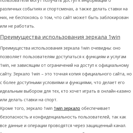
пользователи могут получать доступ к информации о
различных событиях и спортсменах, а также делать ставки на
них, не беспокоясь о том, что сайт может быть заблокирован
или не работать.
Преимущества использования зеркала 1win
Преимущества использования зеркала 1win очевидны: оно
позволяет пользователям доступаться к функциям и услугам
1win, не зависящим от ограничений на доступ к официальному
сайту. Зеркало 1win – это точная копия официального сайта, но
с более доступными условиями и функциями, что делает его
идеальным выбором для тех, кто хочет играть в онлайн-казино
или делать ставки на спорт.
Кроме того, зеркало 1win
1win зеркало
обеспечивает
безопасность и конфиденциальность пользователей, так как
все данные и операции проводятся через защищенный канал.