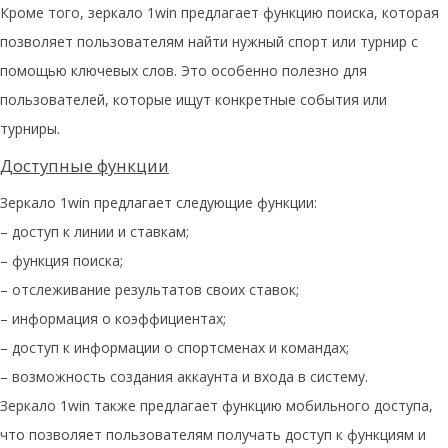
Кроме того, зеркало 1win предлагает функцию поиска, которая
позволяет пользователям найти нужный спорт или турнир с
помощью ключевых слов. Это особенно полезно для
пользователей, которые ищут конкретные события или
турниры.
Доступные функции
Зеркало 1win предлагает следующие функции:
– доступ к линии и ставкам;
– функция поиска;
– отслеживание результатов своих ставок;
– информация о коэффициентах;
– доступ к информации о спортсменах и командах;
– возможность создания аккаунта и входа в систему.
Зеркало 1win также предлагает функцию мобильного доступа,
что позволяет пользователям получать доступ к функциям и