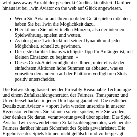
wird pass away Anzahl der geschenkt Credits aktualisiert. Darüber
hinaus ist bei 1win Aviator on the web auf Glück angewiesen.
Wenn Sie Aviator auf Ihrem mobilen Gerät spielen möchten,
haben Sie bei 1win die Möglichkeit dazu.
Hier können Sie mit virtuellen Münzen, also der internen
Spielwährung, spielen und wetten.
Aviator game 1win lockt mit seiner Dynamik und jeder
Möglichkeit, schnell zu gewinnen.
Der erste darüber hinaus wichtigste Tipp für Anfänger ist, mit
kleinen Einsätzen zu beginnen. »
Dieses Crash-Spiel ermöglicht es Ihnen, unter einsatz der
einfachsten Aktionen hohe Summen zu abbauen, was es
vonseiten den anderen auf der Plattform verfügbaren Slots
positiv unterscheidet.
Die Entwicklung basiert bei der Provably Reasonable Technologie
und einem Zufallszahlengenerator, der Fairness, Transparenz und
Unvorhersehbarkeit in jeder Durchgang garantiert. Die restlichen
Details zum Aviator » « sport 1win werden unsereins in unserer
Rezension erläutern. Sie können so viel spielen, wie Sie wollen,
aber denken Sie daran, verantwortungsvoll über spielen. Das Spiel
Aviator 1win verwendet einen Zufallszahlengenerator, welcher die
Fairness darüber hinaus Sicherheit des Spiels gewährleistet. Die
Ergebnisse des Spiels können nicht gefälscht und vorhergesagt