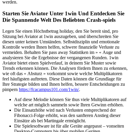
werden.
Starten Sie Aviator Unter 1win Und Entdecken Sie
Die Spannende Welt Des Beliebten Crash-spiels
Legen Sie einen Höchstbetrag holiday, den Sie bereit sind, pro
Sitzung bei Aviator at 1win auszugeben, und überschreiten Sie
diesen unter keinen Umständen. Selbstdisziplin und emotionale
Kontrolle werden Ihnen helfen, schwere finanzielle Verluste zu
vermeiden. Behalten Sie pass away Statistiken im » « Auge und
analysieren Sie die Ergebnisse der vergangenen Runden. 1win
Aviator bietet einen Spielverlauf, in deinem Sie Muster sowie
Trends erkennen können. Die Analysen fördern Ihnen zu erkennen,
wie oft das « Absturz » vorkommt sowie welche Multiplikatoren
feel häufigsten auftreten. Diese Daten können die Grundlage für
Ihre Strategie bilden und Ihnen helfen, bessere Entscheidungen zu
pimpern
https://fcacampus101.com/1win/
.
Auf diese Melodie können Sie thus viele Multiplikatoren auf
welche art möglich sammeln sowie Ihren Gewinn erhöhen.
Die Einsatzhöhe wird nach Verlusten entsprechend der
Fibonacci-Folge erhöht, was den sanfteren Anstieg dieser
Einsätze als bei Martingale ermöglicht.
Die Spielesoftware ist für alle Geräte angepasst – vonseiten
Desktop-Computern bis über mobilen Geräten.