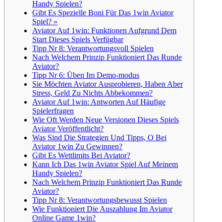
Handy Spielen?
Gibt Es Spezielle Boni Für Das 1win Aviator
Spiel? »
Aviator Auf 1win: Funktionen Aufgrund Dem
Start Dieses Spiels Verfügbar
Tipp Nr 8: Verantwortungsvoll Spielen
Nach Welchem Prinzip Funktioniert Das Runde
Aviator?
Tipp Nr 6: Üben Im Demo-modus
Sie Möchten Aviator Ausprobieren, Haben Aber
Stress, Geld Zu Nichts Abbekommen?
Aviator Auf 1win: Antworten Auf Häufige
Spielerfragen
Wie Oft Werden Neue Versionen Dieses Spiels
Aviator Veröffentlicht?
Was Sind Die Strategien Und Tipps, O Bei
Aviator 1win Zu Gewinnen?
Gibt Es Wettlimits Bei Aviator?
Kann Ich Das 1win Aviator Spiel Auf Meinem
Handy Spielen?
Nach Welchem Prinzip Funktioniert Das Runde
Aviator?
Tipp Nr 8: Verantwortungsbewusst Spielen
Wie Funktioniert Die Auszahlung Im Aviator
Online Game 1win?