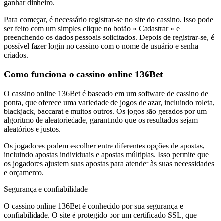
ganhar dinheiro.
Para começar, é necessário registrar-se no site do cassino. Isso pode
ser feito com um simples clique no botão « Cadastrar » e
preenchendo os dados pessoais solicitados. Depois de registrar-se, é
possível fazer login no cassino com o nome de usuário e senha
criados.
Como funciona o cassino online 136Bet
O cassino online 136Bet é baseado em um software de cassino de
ponta, que oferece uma variedade de jogos de azar, incluindo roleta,
blackjack, baccarat e muitos outros. Os jogos são gerados por um
algoritmo de aleatoriedade, garantindo que os resultados sejam
aleatórios e justos.
Os jogadores podem escolher entre diferentes opções de apostas,
incluindo apostas individuais e apostas múltiplas. Isso permite que
os jogadores ajustem suas apostas para atender às suas necessidades
e orçamento.
Segurança e confiabilidade
O cassino online 136Bet é conhecido por sua segurança e
confiabilidade. O site é protegido por um certificado SSL, que