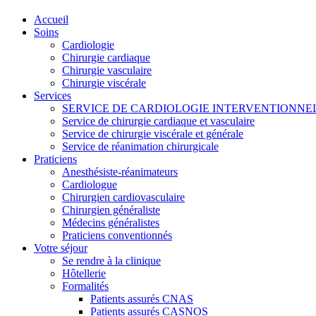
Accueil
Soins
Cardiologie
Chirurgie cardiaque
Chirurgie vasculaire
Chirurgie viscérale
Services
SERVICE DE CARDIOLOGIE INTERVENTIONNE
Service de chirurgie cardiaque et vasculaire
Service de chirurgie viscérale et générale
Service de réanimation chirurgicale
Praticiens
Anesthésiste-réanimateurs
Cardiologue
Chirurgien cardiovasculaire
Chirurgien généraliste
Médecins généralistes
Praticiens conventionnés
Votre séjour
Se rendre à la clinique
Hôtellerie
Formalités
Patients assurés CNAS
Patients assurés CASNOS