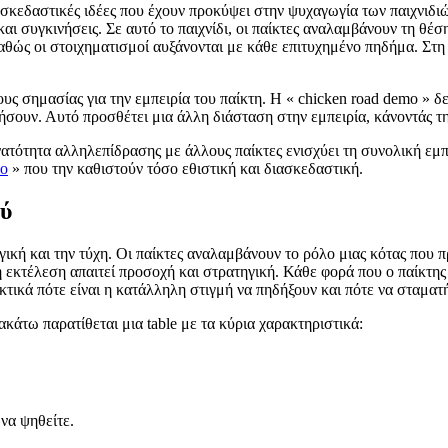
διασκεδαστικές ιδέες που έχουν προκύψει στην ψυχαγωγία των παιχνιδ
και συγκινήσεις. Σε αυτό το παιχνίδι, οι παίκτες αναλαμβάνουν τη θέ
θώς οι στοιχηματισμοί αυξάνονται με κάθε επιτυχημένο πηδήμα. Στη συ
ς σημασίας για την εμπειρία του παίκτη. Η « chicken road demo » δεν
ήσουν. Αυτό προσθέτει μια άλλη διάσταση στην εμπειρία, κάνοντάς τ
νατότητα αλληλεπίδρασης με άλλους παίκτες ενισχύει τη συνολική εμπ
mo
» που την καθιστούν τόσο εθιστική και διασκεδαστική.
ού
ηγική και την τύχη. Οι παίκτες αναλαμβάνουν το ρόλο μιας κότας που
η εκτέλεση απαιτεί προσοχή και στρατηγική. Κάθε φορά που ο παίκτης 
κτικά πότε είναι η κατάλληλη στιγμή να πηδήξουν και πότε να σταματ
ακάτω παρατίθεται μια table με τα κύρια χαρακτηριστικά:
να ψηθείτε.