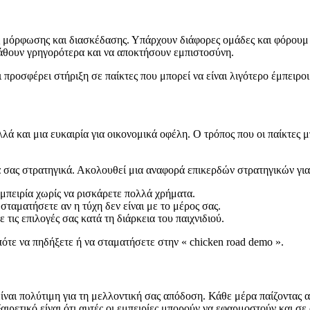
μόρφωσης και διασκέδασης. Υπάρχουν διάφορες ομάδες και φόρουμ όπο
 μάθουν γρηγορότερα και να αποκτήσουν εμπιστοσύνη.
 προσφέρει στήριξη σε παίκτες που μπορεί να είναι λιγότερο έμπειροι
λλά και μια ευκαιρία για οικονομικά οφέλη. Ο τρόπος που οι παίκτες 
ά σας στρατηγικά. Ακολουθεί μια αναφορά επικερδών στρατηγικών για
μπειρία χωρίς να ρισκάρετε πολλά χρήματα.
 σταματήσετε αν η τύχη δεν είναι με το μέρος σας.
ε τις επιλογές σας κατά τη διάρκεια του παιχνιδιού.
τε να πηδήξετε ή να σταματήσετε στην « chicken road demo ».
είναι πολύτιμη για τη μελλοντική σας απόδοση. Κάθε μέρα παίζοντας α
ιρετικό είναι ότι αυτές οι εμπειρίες μπορούν να εφαρμοστούν και σε 