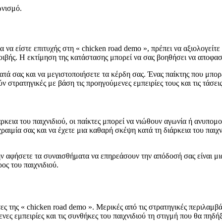
ωνισμό.
ια να είστε επιτυχής στη « chicken road demo », πρέπει να αξιολογείτ
οιβής. Η εκτίμηση της κατάστασης μπορεί να σας βοηθήσει να αποφα
ματά σας και να μεγιστοποιήσετε τα κέρδη σας. Ένας παίκτης που μπορ
ν στρατηγικές με βάση τις προηγούμενες εμπειρίες τους και τις τάσεις
άρκεια του παιχνιδιού, οι παίκτες μπορεί να νιώθουν αγωνία ή ανυπο
ψυχραιμία σας και να έχετε μια καθαρή σκέψη κατά τη διάρκεια του παι
ην αφήσετε τα συναισθήματα να επηρεάσουν την απόδοσή σας είναι μια
ρος του παιχνιδιού.
κτες της « chicken road demo ». Μερικές από τις στρατηγικές περιλαμ
ς εμπειρίες και τις συνθήκες του παιχνιδιού τη στιγμή που θα πηδήξε