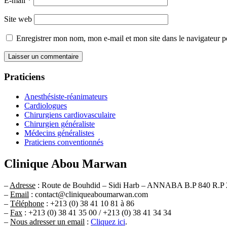
E-mail
*
Site web
Enregistrer mon nom, mon e-mail et mon site dans le navigateur
Praticiens
Anesthésiste-réanimateurs
Cardiologues
Chirurgiens cardiovasculaire
Chirurgien généraliste
Médecins généralistes
Praticiens conventionnés
Clinique Abou Marwan
–
Adresse
: Route de Bouhdid – Sidi Harb – ANNABA B.P 840 R.P 
–
Email
: contact@cliniqueaboumarwan.com
–
Téléphone
: +213 (0) 38 41 10 81 à 86
–
Fax
: +213 (0) 38 41 35 00 / +213 (0) 38 41 34 34
–
Nous adresser un email
:
Cliquez ici
.