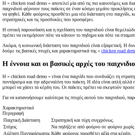
Η « chicken road demo » αποτελεί μία από τις πιο καινοτόμες και 
παιχνιδιού φέρνουν τους παίκτες σε έναν κόσμο γεμάτο προκλήσεις 
να ψηθεί. Κάθε φούρνος προσθέτει μια νέα διάσταση στο παιχνίδι, κα
στρατηγικές και τις προσδοκίες που προσφέρει.
Η οπτική παρουσίαση και η σχεδίαση του παιχνιδιού είναι θεμελιώδου
πρέπει να εκτιμήσουν πότε να κάνουν το πηδημα και πότε να σταματ
Ακόμα, η κοινωνική διάσταση του παιχνιδιού είναι εξαιρετική. Η δυ
δούμε τις βασικές πτυχές και χαρακτηριστικά της «
chicken road de
Η έννοια και οι βασικές αρχές του παιχνιδι
Η « chicken road demo » είναι ένα παιχνίδι που συνδυάζει τη στρατ
ποντάρισμα και την αδρεναλίνη του παίκτη. Η ιδέα είναι απλή αλλά 
μπορεί να χάσει τα κέρδη του. Οι παίκτες πρέπει να σκεφτούν προσε
Για να κατανοήσουμε καλύτερα τις πτυχές αυτού του παιχνιδιού, παρ
Χαρακτηριστικό
Περιγραφή
Παιχτική Διάσταση
Στρατηγική και τύχη συγχρόνως.
Στόχος
Να πηδήξετε από φούρνο σε φούρνο χωρίς 
Αύξηση Πονταρίσματος
Κάθε φούρνος προσθέτει αξία στα κέρδη.