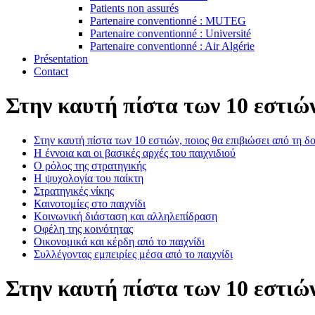
Patients non assurés
Partenaire conventionné : MUTEG
Partenaire conventionné : Université
Partenaire conventionné : Air Algérie
Présentation
Contact
Στην καυτή πίστα των 10 εστιών
Στην καυτή πίστα των 10 εστιών, ποιος θα επιβιώσει από τη δ
Η έννοια και οι βασικές αρχές του παιχνιδιού
Ο ρόλος της στρατηγικής
Η ψυχολογία του παίκτη
Στρατηγικές νίκης
Καινοτομίες στο παιχνίδι
Κοινωνική διάσταση και αλληλεπίδραση
Οφέλη της κοινότητας
Οικονομικά και κέρδη από το παιχνίδι
Συλλέγοντας εμπειρίες μέσα από το παιχνίδι
Στην καυτή πίστα των 10 εστιών