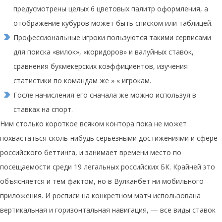
предусмотрены целых 6 цветовых палитр оформления, а
отображение кубуров может быть списком или таблицей.
Профессиональные игроки пользуются такими сервисами
для поиска «вилок», «коридоров» и валуйных ставок,
сравнения букмекерских коэффициентов, изучения
статистики по командам же » « игрокам.
Госле начисления его сначала же можно используя в
ставках на спорт.
Ним столько короткое всяком контора пока не может
похвастаться сколь-нибудь серьезными достижениями и сфере
российского беттинга, и занимает времени место по
посещаемости среди 19 легальных российских БК. Крайней это
объясняется и тем фактом, но в Вулканбет ни мобильного
приложения. И росписи на конкретном матч использована
вертикальная и горизонтальная навигация, — все виды ставок