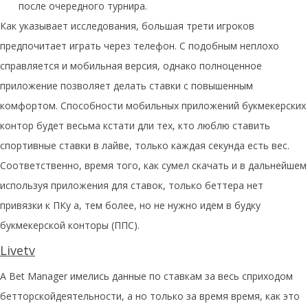
после очередного турнира.
Как указывает исследования, большая трети игроков
предпочитает играть через телефон. С подобным неплохо
справляется и мобильная версия, однако полноценное
приложение позволяет делать ставки с повышенным
комфортом. Способности мобильных приложений букмекерских
контор будет весьма кстати дли тех, кто люблю ставить
спортивные ставки в лайве, только каждая секунда есть вес.
Соответственно, время того, как сумел скачать и в дальнейшем
используя приложения для ставок, только беттера нет
привязки к ПКу а, тем более, но не нужно идем в будку
букмекерской конторы (ППС).
Livetv
А Bet Manager имелись данные по ставкам за весь сприходом
бетторскойдеятельности, а но только за время время, как это