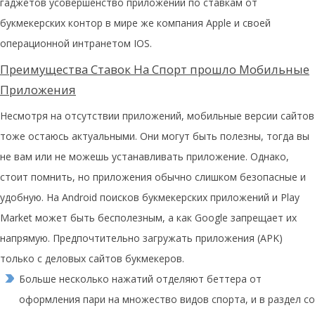
гаджетов усовершенство приложений по ставкам от
букмекерских контор в мире же компания Apple и своей
операционной интранетом IOS.
Преимущества Ставок На Спорт прошло Мобильные
Приложения
Несмотря на отсутствии приложений, мобильные версии сайтов
тоже остаюсь актуальными. Они могут быть полезны, тогда вы
не вам или не можешь устанавливать приложение. Однако,
стоит помнить, но приложения обычно слишком безопасные и
удобную. На Android поисков букмекерских приложений и Play
Market может быть бесполезным, а как Google запрещает их
напрямую. Предпочтительно загружать приложения (APK)
только с деловых сайтов букмекеров.
Больше несколько нажатий отделяют беттера от
оформления пари на множество видов спорта, и в раздел со