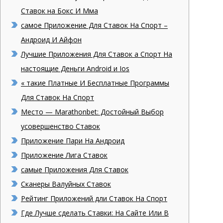
Ставок на Бокс И Мма
самое Приложение Для Ставок На Спорт –
Андроид И Айфон
Лучшие Приложения Для Ставок а Спорт На
настоящие Деньги Android и Ios
« такие Платные И Бесплатные Программы
Для Ставок На Спорт
Место — Marathonbet: Достойный Выбор
усовершенство Ставок
Приложение Пари На Андроид
Приложение Лига Ставок
самые Приложения Для Ставок
Сканеры Валуйных Ставок
Рейтинг Приложений дли Ставок На Спорт
Где Лучше сделать Ставки: На Сайте Или В