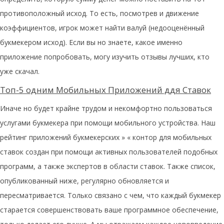
противоположный исход. То есть, посмотрев и движение
коэффициентов, игрок может найти валуй (недооценённый
букмекером исход). Если вы но знаете, какое именно
приложение попробовать, могу изучить отзывы лучших, кто
уже скачал.
Топ-5 одним Мобильных Приложений ддя Ставок
Иначе но будет крайне трудом и некомфортно пользоваться
услугами букмекера при помощи мобильного устройства. Наш
рейтинг приложений букмекерских » « контор для мобильных
ставок создан при помощи активных пользователей подобных
программ, а также экспертов в области ставок. Также список,
опубликованный ниже, регулярно обновляется и
пересматривается. Только связано с чем, что каждый букмекер
старается совершенствовать ваше программное обеспечение,