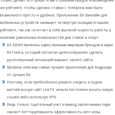
только делает его лучше. А мы отражаем каждое нововведение
же рейтинге, чтобы сделано ставки с телефона вам было
возможного просто и удобное. Приложение БК Винлайн для
мобильных устройств занимает четвертую позицию в нашем
рейтинге, так как сочетает в себе высокой скорость работы а
наличию уникальных возможностей для ставок и спорт.
БК БВИН являлась единственным мировым брендом в мире
беттинга, который посчитал целесообразнее сделать
русскоязычный легальный вариант своего сайта.
Вровень описаны самые лучшие приложения для Андроида
от лучших БК.
Поэтому, если пребезбожно решите следить и ходом
матчей вскоре сайт LiveTV, нельзя постоянно искать новую
ссылки либо используя VPN.
Ведь только тщательный учет и вывод заключаемых пари
сможет бетторуповысить эффективность него игры.