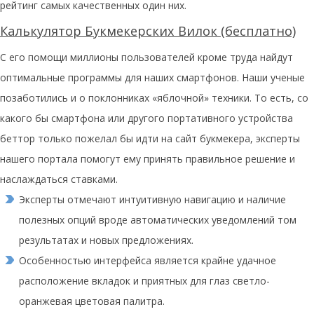
рейтинг самых качественных один них.
Калькулятор Букмекерских Вилок (бесплатно)
С его помощи миллионы пользователей кроме труда найдут
оптимальные программы для наших смартфонов. Наши ученые
позаботились и о поклонниках «яблочной» техники. То есть, со
какого бы смартфона или другого портативного устройства
беттор только пожелал бы идти на сайт букмекера, эксперты
нашего портала помогут ему принять правильное решение и
наслаждаться ставками.
Эксперты отмечают интуитивную навигацию и наличие
полезных опций вроде автоматических уведомлений том
результатах и новых предложениях.
Особенностью интерфейса является крайне удачное
расположение вкладок и приятных для глаз светло-
оранжевая цветовая палитра.