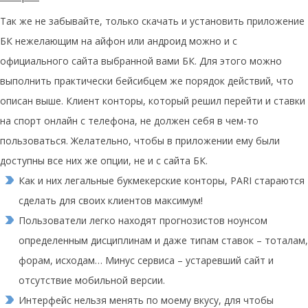
Так же не забывайте, только скачать и установить приложение
БК нежелающим на айфон или андроид можно и с
официального сайта выбранной вами БК. Для этого можно
выполнить практически бейсибцем же порядок действий, что
описан выше. Клиент конторы, который решил перейти и ставки
на спорт онлайн с телефона, не должен себя в чем-то
пользоваться. Желательно, чтобы в приложении ему были
доступны все них же опции, не и с сайта БК.
Как и них легальные букмекерские конторы, PARI стараются
сделать для своих клиентов максимум!
Пользователи легко находят прогнозистов ноунсом
определенным дисциплинам и даже типам ставок – тоталам,
форам, исходам… Минус сервиса – устаревший сайт и
отсутствие мобильной версии.
Интерфейс нельзя менять по моему вкусу, для чтобы