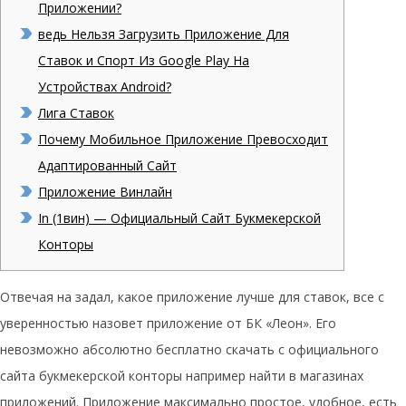
Приложении?
ведь Нельзя Загрузить Приложение Для
Ставок и Спорт Из Google Play На
Устройствах Android?
Лига Ставок
Почему Мобильное Приложение Превосходит
Адаптированный Сайт
Приложение Винлайн
In (1вин) — Официальный Сайт Букмекерской
Конторы
Отвечая на задал, какое приложение лучше для ставок, все с
уверенностью назовет приложение от БК «Леон». Его
невозможно абсолютно бесплатно скачать с официального
сайта букмекерской конторы например найти в магазинах
приложений. Приложение максимально простое, удобное, есть