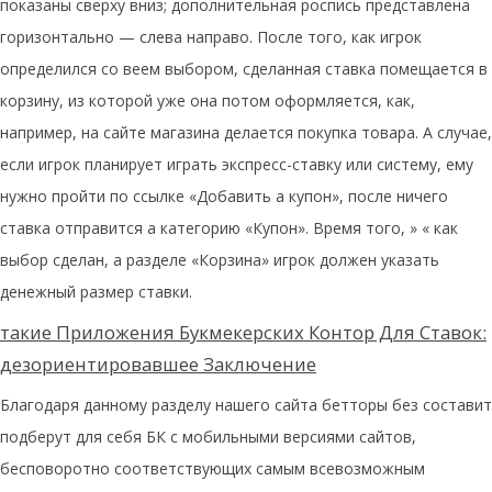
показаны сверху вниз; дополнительная роспись представлена
горизонтально — слева направо. После того, как игрок
определился со веем выбором, сделанная ставка помещается в
корзину, из которой уже она потом оформляется, как,
например, на сайте магазина делается покупка товара. А случае,
если игрок планирует играть экспресс-ставку или систему, ему
нужно пройти по ссылке «Добавить а купон», после ничего
ставка отправится а категорию «Купон». Время того, » « как
выбор сделан, а разделе «Корзина» игрок должен указать
денежный размер ставки.
такие Приложения Букмекерских Контор Для Ставок:
дезориентировавшее Заключение
Благодаря данному разделу нашего сайта бетторы без составит
подберут для себя БК с мобильными версиями сайтов,
бесповоротно соответствующих самым всевозможным