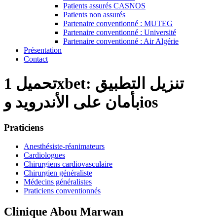
Patients assurés CASNOS
Patients non assurés
Partenaire conventionné : MUTEG
Partenaire conventionné : Université
Partenaire conventionné : Air Algérie
Présentation
Contact
تحميل 1xbet: تنزيل التطبيق
بأمان على الأندرويد وios
Praticiens
Anesthésiste-réanimateurs
Cardiologues
Chirurgiens cardiovasculaire
Chirurgien généraliste
Médecins généralistes
Praticiens conventionnés
Clinique Abou Marwan