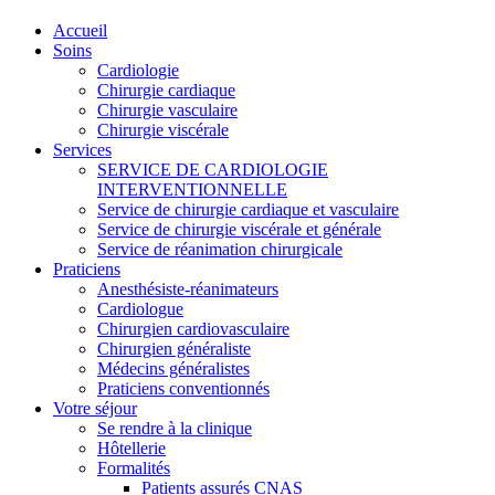
Accueil
Soins
Cardiologie
Chirurgie cardiaque
Chirurgie vasculaire
Chirurgie viscérale
Services
SERVICE DE CARDIOLOGIE
INTERVENTIONNELLE
Service de chirurgie cardiaque et vasculaire
Service de chirurgie viscérale et générale
Service de réanimation chirurgicale
Praticiens
Anesthésiste-réanimateurs
Cardiologue
Chirurgien cardiovasculaire
Chirurgien généraliste
Médecins généralistes
Praticiens conventionnés
Votre séjour
Se rendre à la clinique
Hôtellerie
Formalités
Patients assurés CNAS