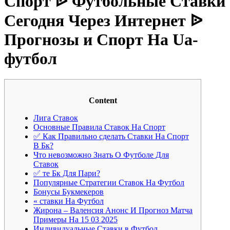
Спорт ᐉ Футбольные Ставки
Сегодня Через Интернет ᐉ
Прогнозы и Спорт На Ua-
футбол
Content
Лига Ставок
Основные Правила Ставок На Спорт
✅ Как Правильно сделать Ставки На Спорт
В Бк?
Что невозможно Знать О Футболе Для
Ставок
✅ те Бк Для Пари?
Популярные Стратегии Ставок На Футбол
Бонусы Букмекеров
« ставки На Футбол
Жирона – Валенсия Анонс И Прогноз Матча
Примеры На 15 03 2025
Индивидуальные Ставки в Футбол