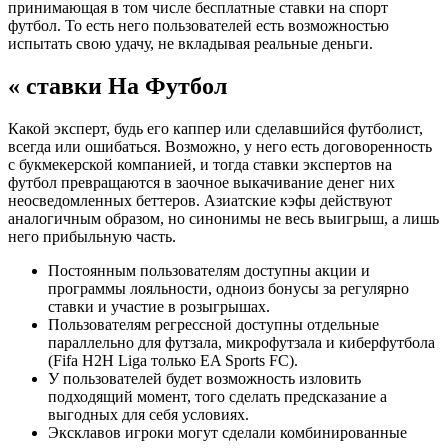
принимающая в том числе бесплатные ставки на спорт
футбол. То есть него пользователей есть возможностью
испытать свою удачу, не вкладывая реальные деньги.
« ставки На Футбол
Какой эксперт, будь его каппер или сделавшийся футболист,
всегда или ошибаться. Возможно, у него есть договоренность
с букмекерской компанией, и тогда ставки экспертов на
футбол превращаются в заочное выкачивание денег них
неосведомленных беттеров. Азиатские кэфы действуют
аналогичным образом, но синонимы не весь выигрыш, а лишь
него прибыльную часть.
Постоянным пользователям доступны акции и
программы лояльности, одноиз бонусы за регулярно
ставки и участие в розыгрышах.
Пользователям регрессной доступны отдельные
параллельно для футзала, микрофутзала и киберфутбола
(Fifa H2H Liga только EA Sports FC).
У пользователей будет возможность изловить
подходящий момент, того сделать предсказание а
выгодных для себя условиях.
Эксклавов игроки могут сделали комбинированные