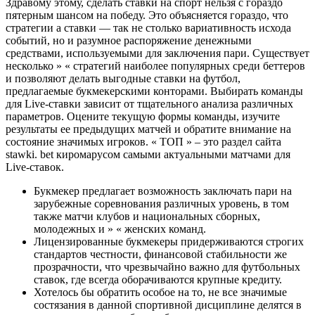
Здравому этому, сделать ставки на спорт нельзя с гораздо
пятерным шансом на победу. Это объясняется гораздо, что
стратегии а ставки — так не столько вариативность исхода
событий, но и разумное распоряжение денежными
средствами, используемыми для заключения пари. Существует
несколько » « стратегий наиболее популярных среди беттеров
и позволяют делать выгодные ставки на футбол,
предлагаемые букмекерскими конторами. Выбирать команды
для Live-ставки зависит от тщательного анализа различных
параметров. Оцените текущую формы команды, изучите
результаты ее предыдущих матчей и обратите внимание на
состояние значимых игроков. « ТОП » – это раздел сайта
stawki. bet киромарусом самыми актуальными матчами для
Live-ставок.
Букмекер предлагает возможность заключать пари на
зарубежные соревнования различных уровень, в том
также матчи клубов и национальных сборных,
молодежных и » « женских команд.
Лицензированные букмекеры придерживаются строгих
стандартов честности, финансовой стабильности же
прозрачности, что чрезвычайно важно для футбольных
ставок, где всегда оборачиваются крупные кредиту.
Хотелось бы обратить особое на то, не все значимые
состязания в данной спортивной дисциплине делятся в