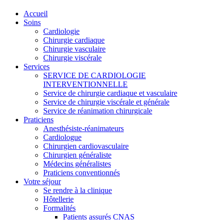
Accueil
Soins
Cardiologie
Chirurgie cardiaque
Chirurgie vasculaire
Chirurgie viscérale
Services
SERVICE DE CARDIOLOGIE
INTERVENTIONNELLE
Service de chirurgie cardiaque et vasculaire
Service de chirurgie viscérale et générale
Service de réanimation chirurgicale
Praticiens
Anesthésiste-réanimateurs
Cardiologue
Chirurgien cardiovasculaire
Chirurgien généraliste
Médecins généralistes
Praticiens conventionnés
Votre séjour
Se rendre à la clinique
Hôtellerie
Formalités
Patients assurés CNAS