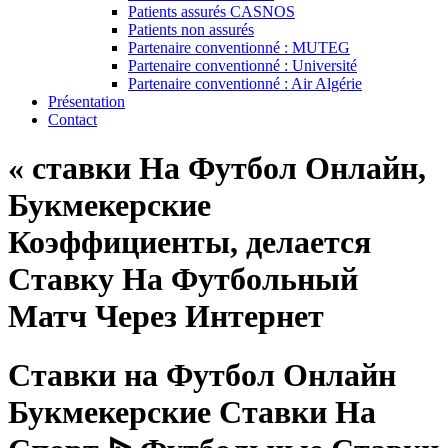
Patients assurés CASNOS
Patients non assurés
Partenaire conventionné : MUTEG
Partenaire conventionné : Université
Partenaire conventionné : Air Algérie
Présentation
Contact
« ставки На Футбол Онлайн,
Букмекерские
Коэффициенты, делается
Ставку На Футбольный
Матч Через Интернет
Ставки на Футбол Онлайн
Букмекерские Ставки На