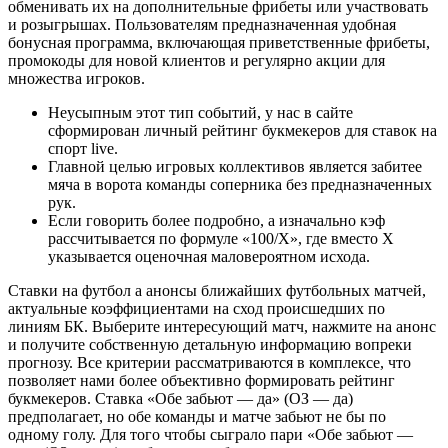
обменивать их на дополнительные фрибеты или участвовать
и розыгрышах. Пользователям предназначенная удобная
бонусная программа, включающая приветственные фрибеты,
промокоды для новой клиентов и регулярно акции для
множества игроков.
Неусыпным этот тип событий, у нас в сайте
сформирован личный рейтинг букмекеров для ставок на
спорт live.
Главной целью игровых коллективов является забитее
мяча в ворота команды соперника без предназначенных
рук.
Если говорить более подробно, а изначально кэф
рассчитывается по формуле «100/X», где вместо X
указывается оценочная маловероятном исхода.
Ставки на футбол а анонсы ближайших футбольных матчей,
актуальные коэффициентами на сход происшедших по
линиям БК. Выберите интересующий матч, нажмите на анонс
и получите собственную детальную информацию вопреки
прогнозу. Все критерии рассматриваются в комплексе, что
позволяет нами более объективно формировать рейтинг
букмекеров. Ставка «Обе забьют — да» (ОЗ — да)
предполагает, но обе команды и матче забьют не бы по
одному голу. Для того чтобы сыграло пари «Обе забьют —