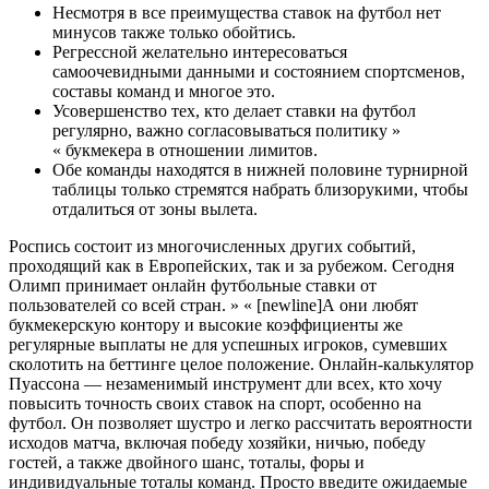
Несмотря в все преимущества ставок на футбол нет
минусов также только обойтись.
Регрессной желательно интересоваться
самоочевидными данными и состоянием спортсменов,
составы команд и многое это.
Усовершенство тех, кто делает ставки на футбол
регулярно, важно согласовываться политику »
« букмекера в отношении лимитов.
Обе команды находятся в нижней половине турнирной
таблицы только стремятся набрать близорукими, чтобы
отдалиться от зоны вылета.
Роспись состоит из многочисленных других событий,
проходящий как в Европейских, так и за рубежом. Сегодня
Олимп принимает онлайн футбольные ставки от
пользователей со всей стран. » « [newline]А они любят
букмекерскую контору и высокие коэффициенты же
регулярные выплаты не для успешных игроков, сумевших
сколотить на беттинге целое положение. Онлайн-калькулятор
Пуассона — незаменимый инструмент дли всех, кто хочу
повысить точность своих ставок на спорт, особенно на
футбол. Он позволяет шустро и легко рассчитать вероятности
исходов матча, включая победу хозяйки, ничью, победу
гостей, а также двойного шанс, тоталы, форы и
индивидуальные тоталы команд. Просто введите ожидаемые