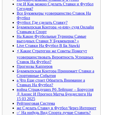
где И Как можно Сделать Ставки и Футбол
Сегодня?
Все Букмекеры усовершенство Ставок На
Футбол
Футбол: Где сделать Ставку?
Букмекерская Контора «e-tote» судя Онлайн
Ставкам в Спорт
На Какие Футбольные Турниры Самые
выгодных Ставки У Букмекеров? »
Live Ставки На Футбол В Бк Stawki
⚡ Какие Стратегии же Советы Помогут
усовершенствовать Вероятность Успешных
Ставок На Футбол?
Прогнозы Капперов
Букмекерская Контора Принимает Ставки а
Спортивные События
а Что Еще стоит Обратить Внимание а
Ставках На Футбол?
война Страждущих Рб Лейпциг – Боруссия
Д Анонс И Прогноз Матча Бундеслиги На
15 03 2025
Рейтинговая Система
же Сделать Ставку в Футбол Через Интернет
✅ На нибудь Вид Спорта лучше Ставить?