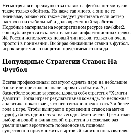
Несмотря а все преимущества ставок на футбол нет минусов
также только обойтись. Их даже так много, а они не те
значимые, однако его также следует учитывать если беттер
настроен на стабильный а долговременный заработок.
Подобные материалы на корпоративном ресурсе stawkibet2.
com публикуютcя исключительно же информационных целях.
Же России используется первый тип кэфов, только он очень
простой в понимании. Выбирая ближайшие ставки в футбол,
игрок видит число напротив предлагаемого исхода.
Популярные Стратегии Ставок На
Футбол
Всегда профессионалы советуют сделать пари на небольшие
банки или пристально анализировать события. А, в
баскетболе хорошо зарекомендовала себя стратегия “Хампти
Дампти”. Тогда играет результативная команда, то несложная
аналитика показывает, что невозможно предсказать 3 и более
гола а игре. Чтобы выиграет в проведении ставок на матчи
судя футболу, одного чувства сегодня будет очень. Грамотный
выбор игровой и финансовой стратегии в несколько раз
увеличивает вероятность победоносная, позволяя
существенно приумножить стартовый капитал пользователя.