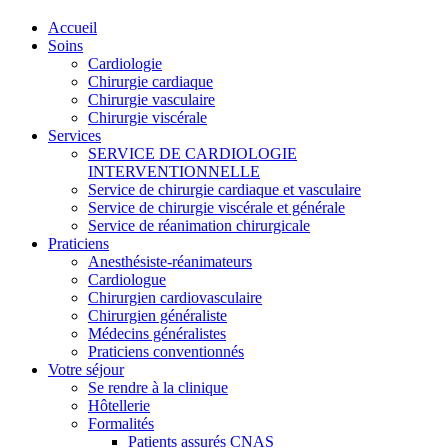
Accueil
Soins
Cardiologie
Chirurgie cardiaque
Chirurgie vasculaire
Chirurgie viscérale
Services
SERVICE DE CARDIOLOGIE
INTERVENTIONNELLE
Service de chirurgie cardiaque et vasculaire
Service de chirurgie viscérale et générale
Service de réanimation chirurgicale
Praticiens
Anesthésiste-réanimateurs
Cardiologue
Chirurgien cardiovasculaire
Chirurgien généraliste
Médecins généralistes
Praticiens conventionnés
Votre séjour
Se rendre à la clinique
Hôtellerie
Formalités
Patients assurés CNAS