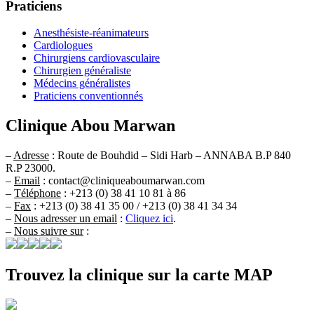
Praticiens
Anesthésiste-réanimateurs
Cardiologues
Chirurgiens cardiovasculaire
Chirurgien généraliste
Médecins généralistes
Praticiens conventionnés
Clinique Abou Marwan
–
Adresse
: Route de Bouhdid – Sidi Harb – ANNABA B.P 840
R.P 23000.
–
Email
: contact@cliniqueaboumarwan.com
–
Téléphone
: +213 (0) 38 41 10 81 à 86
–
Fax
: +213 (0) 38 41 35 00 / +213 (0) 38 41 34 34
–
Nous adresser un email
:
Cliquez ici
.
–
Nous suivre sur
:
Trouvez la clinique sur la carte MAP