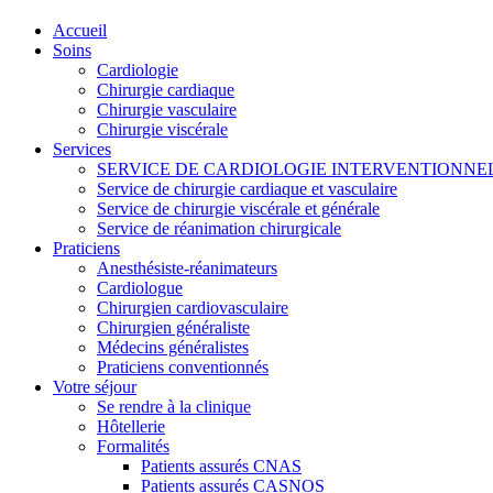
Accueil
Soins
Cardiologie
Chirurgie cardiaque
Chirurgie vasculaire
Chirurgie viscérale
Services
SERVICE DE CARDIOLOGIE INTERVENTIONNE
Service de chirurgie cardiaque et vasculaire
Service de chirurgie viscérale et générale
Service de réanimation chirurgicale
Praticiens
Anesthésiste-réanimateurs
Cardiologue
Chirurgien cardiovasculaire
Chirurgien généraliste
Médecins généralistes
Praticiens conventionnés
Votre séjour
Se rendre à la clinique
Hôtellerie
Formalités
Patients assurés CNAS
Patients assurés CASNOS