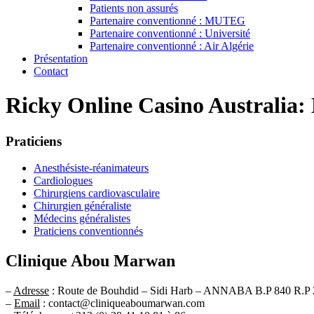
Patients non assurés
Partenaire conventionné : MUTEG
Partenaire conventionné : Université
Partenaire conventionné : Air Algérie
Présentation
Contact
Ricky Online Casino Australia
Praticiens
Anesthésiste-réanimateurs
Cardiologues
Chirurgiens cardiovasculaire
Chirurgien généraliste
Médecins généralistes
Praticiens conventionnés
Clinique Abou Marwan
–
Adresse
: Route de Bouhdid – Sidi Harb – ANNABA B.P 840 R.P 
–
Email
: contact@cliniqueaboumarwan.com