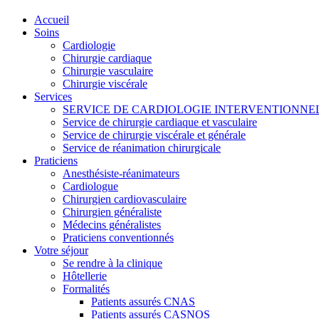
Accueil
Soins
Cardiologie
Chirurgie cardiaque
Chirurgie vasculaire
Chirurgie viscérale
Services
SERVICE DE CARDIOLOGIE INTERVENTIONNE
Service de chirurgie cardiaque et vasculaire
Service de chirurgie viscérale et générale
Service de réanimation chirurgicale
Praticiens
Anesthésiste-réanimateurs
Cardiologue
Chirurgien cardiovasculaire
Chirurgien généraliste
Médecins généralistes
Praticiens conventionnés
Votre séjour
Se rendre à la clinique
Hôtellerie
Formalités
Patients assurés CNAS
Patients assurés CASNOS