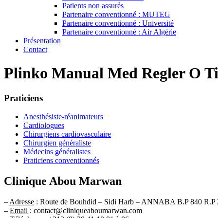
Patients non assurés
Partenaire conventionné : MUTEG
Partenaire conventionné : Université
Partenaire conventionné : Air Algérie
Présentation
Contact
Plinko Manual Med Regler O T
Praticiens
Anesthésiste-réanimateurs
Cardiologues
Chirurgiens cardiovasculaire
Chirurgien généraliste
Médecins généralistes
Praticiens conventionnés
Clinique Abou Marwan
–
Adresse
: Route de Bouhdid – Sidi Harb – ANNABA B.P 840 R.P 
–
Email
: contact@cliniqueaboumarwan.com