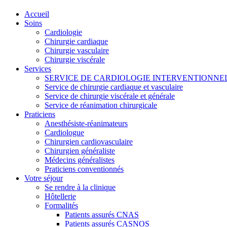
Accueil
Soins
Cardiologie
Chirurgie cardiaque
Chirurgie vasculaire
Chirurgie viscérale
Services
SERVICE DE CARDIOLOGIE INTERVENTIONNE
Service de chirurgie cardiaque et vasculaire
Service de chirurgie viscérale et générale
Service de réanimation chirurgicale
Praticiens
Anesthésiste-réanimateurs
Cardiologue
Chirurgien cardiovasculaire
Chirurgien généraliste
Médecins généralistes
Praticiens conventionnés
Votre séjour
Se rendre à la clinique
Hôtellerie
Formalités
Patients assurés CNAS
Patients assurés CASNOS