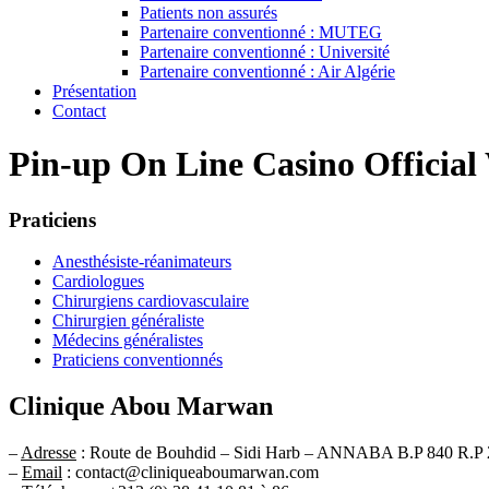
Patients non assurés
Partenaire conventionné : MUTEG
Partenaire conventionné : Université
Partenaire conventionné : Air Algérie
Présentation
Contact
Pin-up On Line Casino Official
Praticiens
Anesthésiste-réanimateurs
Cardiologues
Chirurgiens cardiovasculaire
Chirurgien généraliste
Médecins généralistes
Praticiens conventionnés
Clinique Abou Marwan
–
Adresse
: Route de Bouhdid – Sidi Harb – ANNABA B.P 840 R.P 
–
Email
: contact@cliniqueaboumarwan.com