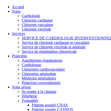
Accueil
Soins
Cardiologie
Chirurgie cardiaque
Chirurgie vasculaire
Chirurgie viscérale
Services
SERVICE DE CARDIOLOGIE INTERVENTIONNE
Service de chirurgie cardiaque et vasculaire
Service de chirurgie viscérale et générale
Service de réanimation chirurgicale
Praticiens
Anesthésiste-réanimateurs
Cardiologue
Chirurgien cardiovasculaire
Chirurgien généraliste
Médecins généralistes
Praticiens conventionnés
Votre séjour
Se rendre à la clinique
Hôtellerie
Formalités
Patients assurés CNAS
Patients assurés CASNOS