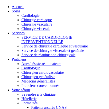
Accueil
Soins
Cardiologie
Chirurgie cardiaque
Chirurgie vasculaire
Chirurgie viscérale
Services
SERVICE DE CARDIOLOGIE
INTERVENTIONNELLE
Service de chirurgie cardiaque et vasculaire
Service de chirurgie viscérale et générale
Service de réanimation chirurgicale
Praticiens
Anesthésiste-réanimateurs
Cardiologue
Chirurgien cardiovasculaire
Chirurgien généraliste
Médecins généralistes
Praticiens conventionnés
Votre séjour
Se rendre à la clinique
Hôtellerie
Formalités
Patients assurés CNAS