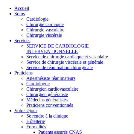
Accueil
Soins
Cardiologie
Chirurgie cardiaque
Chirurgie vasculaire
Chirurgie viscérale
Services
SERVICE DE CARDIOLOGIE
INTERVENTIONNELLE
Service de chirurgie cardiaque et vasculaire
Service de chirurgie viscérale et générale
Service de réanimation chirurgicale
Praticiens
Anesthésiste-réanimateurs
Cardiologue
Chirurgien cardiovasculaire
Chirurgien généraliste
Médecins généralistes
Praticiens conventionnés
Votre séjour
Se rendre à la clinique
Hôtellerie
Formalités
Patients assurés CNAS