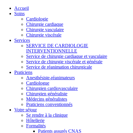
Accueil
Soins
Cardiologie
Chirurgie cardiaque
Chirurgie vasculaire
Chirurgie viscérale
Services
SERVICE DE CARDIOLOGIE
INTERVENTIONNELLE
Service de chirurgie cardiaque et vasculaire
Service de chirurgie viscérale et générale
Service de réanimation chirurgicale
Praticiens
Anesthésiste-réanimateurs
Cardiologue
Chirurgien cardiovasculaire
Chirurgien généraliste
Médecins généralistes
Praticiens conventionnés
Votre séjour
Se rendre à la clinique
Hôtellerie
Formalités
Patients assurés CNAS