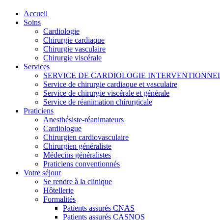
Accueil
Soins
Cardiologie
Chirurgie cardiaque
Chirurgie vasculaire
Chirurgie viscérale
Services
SERVICE DE CARDIOLOGIE INTERVENTIONNE
Service de chirurgie cardiaque et vasculaire
Service de chirurgie viscérale et générale
Service de réanimation chirurgicale
Praticiens
Anesthésiste-réanimateurs
Cardiologue
Chirurgien cardiovasculaire
Chirurgien généraliste
Médecins généralistes
Praticiens conventionnés
Votre séjour
Se rendre à la clinique
Hôtellerie
Formalités
Patients assurés CNAS
Patients assurés CASNOS