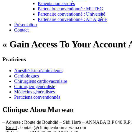
Patients non assurés
Partenaire conventionné : MUTEG
Partenaire conventionné : Université
Partenaire conventionné : Air Algérie
Présentation
Contact
« Gain Access To Your Account 
Praticiens
Anesthésiste-réanimateurs
Cardiologues
Chirurgiens cardiovasculaire
Chirurgien généraliste
Médecins généralistes
Praticiens conventionnés
Clinique Abou Marwan
–
Adresse
: Route de Bouhdid – Sidi Harb – ANNABA B.P 840 R.P 
–
Email
: contact@cliniqueaboumarwan.com