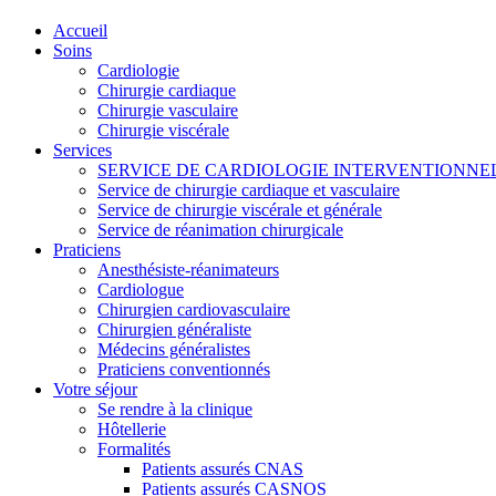
Accueil
Soins
Cardiologie
Chirurgie cardiaque
Chirurgie vasculaire
Chirurgie viscérale
Services
SERVICE DE CARDIOLOGIE INTERVENTIONNE
Service de chirurgie cardiaque et vasculaire
Service de chirurgie viscérale et générale
Service de réanimation chirurgicale
Praticiens
Anesthésiste-réanimateurs
Cardiologue
Chirurgien cardiovasculaire
Chirurgien généraliste
Médecins généralistes
Praticiens conventionnés
Votre séjour
Se rendre à la clinique
Hôtellerie
Formalités
Patients assurés CNAS
Patients assurés CASNOS