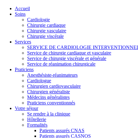
Accueil
Soins
Cardiologie
Chirurgie cardiaque
Chirurgie vasculaire
Chirurgie viscérale
Services
SERVICE DE CARDIOLOGIE INTERVENTIONNE
Service de chirurgie cardiaque et vasculaire
Service de chirurgie viscérale et générale
Service de réanimation chirurgicale
Praticiens
Anesthésiste-réanimateurs
Cardiologue
Chirurgien cardiovasculaire
Chirurgien généraliste
Médecins généralistes
Praticiens conventionnés
Votre séjour
Se rendre à la clinique
Hôtellerie
Formalités
Patients assurés CNAS
Patients assurés CASNOS