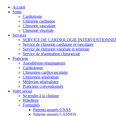
Accueil
Soins
Cardiologie
Chirurgie cardiaque
Chirurgie vasculaire
Chirurgie viscérale
Services
SERVICE DE CARDIOLOGIE INTERVENTIONNE
Service de chirurgie cardiaque et vasculaire
Service de chirurgie viscérale et générale
Service de réanimation chirurgicale
Praticiens
Anesthésiste-réanimateurs
Cardiologue
Chirurgien cardiovasculaire
Chirurgien généraliste
Médecins généralistes
Praticiens conventionnés
Votre séjour
Se rendre à la clinique
Hôtellerie
Formalités
Patients assurés CNAS
Patients assurés CASNOS