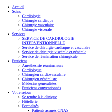
Accueil
Soins
Cardiologie
Chirurgie cardiaque
Chirurgie vasculaire
Chirurgie viscérale
Services
SERVICE DE CARDIOLOGIE
INTERVENTIONNELLE
Service de chirurgie cardiaque et vasculaire
Service de chirurgie viscérale et générale
Service de réanimation chirurgicale
Praticiens
Anesthésiste-réanimateurs
Cardiologue
Chirurgien cardiovasculaire
Chirurgien généraliste
Médecins généralistes
Praticiens conventionnés
Votre séjour
Se rendre à la clinique
Hôtellerie
Formalités
Patients assurés CNAS