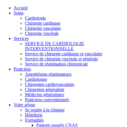
Accueil
Soins
Cardiologie
Chirurgie cardiaque
Chirurgie vasculaire
Chirurgie viscérale
Services
SERVICE DE CARDIOLOGIE
INTERVENTIONNELLE
Service de chirurgie cardiaque et vasculaire
Service de chirurgie viscérale et générale
Service de réanimation chirurgicale
Praticiens
Anesthésiste-réanimateurs
Cardiologue
Chirurgien cardiovasculaire
Chirurgien généraliste
Médecins généralistes
Praticiens conventionnés
Votre séjour
Se rendre à la clinique
Hôtellerie
Formalités
Patients assurés CNAS