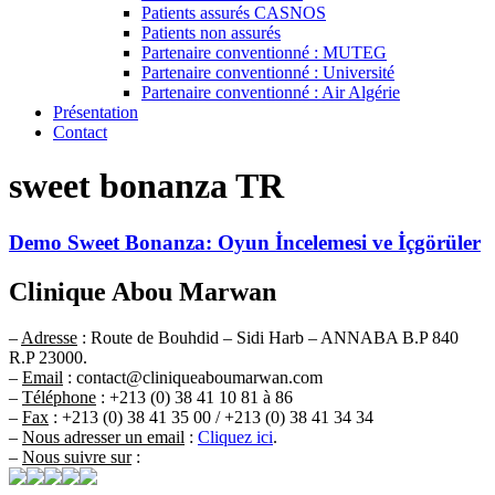
Patients assurés CASNOS
Patients non assurés
Partenaire conventionné : MUTEG
Partenaire conventionné : Université
Partenaire conventionné : Air Algérie
Présentation
Contact
sweet bonanza TR
Demo Sweet Bonanza: Oyun İncelemesi ve İçgörüler
Clinique Abou Marwan
–
Adresse
: Route de Bouhdid – Sidi Harb – ANNABA B.P 840
R.P 23000.
–
Email
: contact@cliniqueaboumarwan.com
–
Téléphone
: +213 (0) 38 41 10 81 à 86
–
Fax
: +213 (0) 38 41 35 00 / +213 (0) 38 41 34 34
–
Nous adresser un email
:
Cliquez ici
.
–
Nous suivre sur
: