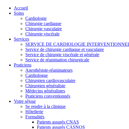
Accueil
Soins
Cardiologie
Chirurgie cardiaque
Chirurgie vasculaire
Chirurgie viscérale
Services
SERVICE DE CARDIOLOGIE INTERVENTIONNE
Service de chirurgie cardiaque et vasculaire
Service de chirurgie viscérale et générale
Service de réanimation chirurgicale
Praticiens
Anesthésiste-réanimateurs
Cardiologue
Chirurgien cardiovasculaire
Chirurgien généraliste
Médecins généralistes
Praticiens conventionnés
Votre séjour
Se rendre à la clinique
Hôtellerie
Formalités
Patients assurés CNAS
Patients assurés CASNOS