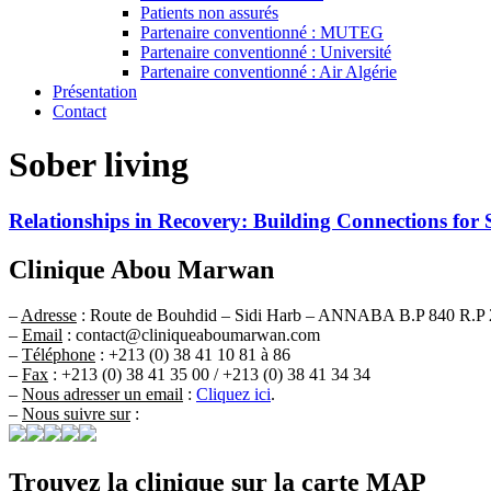
Patients non assurés
Partenaire conventionné : MUTEG
Partenaire conventionné : Université
Partenaire conventionné : Air Algérie
Présentation
Contact
Sober living
Relationships in Recovery: Building Connections for 
Clinique Abou Marwan
–
Adresse
: Route de Bouhdid – Sidi Harb – ANNABA B.P 840 R.P 
–
Email
: contact@cliniqueaboumarwan.com
–
Téléphone
: +213 (0) 38 41 10 81 à 86
–
Fax
: +213 (0) 38 41 35 00 / +213 (0) 38 41 34 34
–
Nous adresser un email
:
Cliquez ici
.
–
Nous suivre sur
:
Trouvez la clinique sur la carte MAP