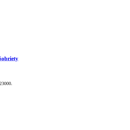
Sobriety
23000.