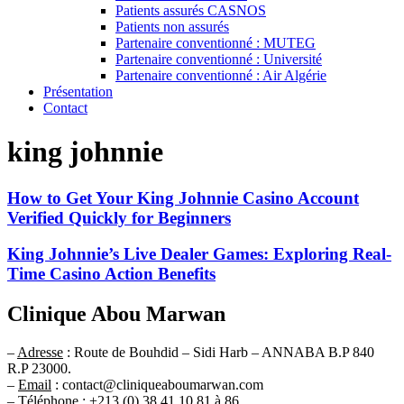
Patients assurés CASNOS
Patients non assurés
Partenaire conventionné : MUTEG
Partenaire conventionné : Université
Partenaire conventionné : Air Algérie
Présentation
Contact
king johnnie
How to Get Your King Johnnie Casino Account
Verified Quickly for Beginners
King Johnnie’s Live Dealer Games: Exploring Real-
Time Casino Action Benefits
Clinique Abou Marwan
–
Adresse
: Route de Bouhdid – Sidi Harb – ANNABA B.P 840
R.P 23000.
–
Email
: contact@cliniqueaboumarwan.com
–
Téléphone
: +213 (0) 38 41 10 81 à 86