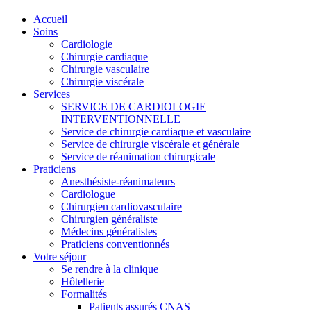
Accueil
Soins
Cardiologie
Chirurgie cardiaque
Chirurgie vasculaire
Chirurgie viscérale
Services
SERVICE DE CARDIOLOGIE
INTERVENTIONNELLE
Service de chirurgie cardiaque et vasculaire
Service de chirurgie viscérale et générale
Service de réanimation chirurgicale
Praticiens
Anesthésiste-réanimateurs
Cardiologue
Chirurgien cardiovasculaire
Chirurgien généraliste
Médecins généralistes
Praticiens conventionnés
Votre séjour
Se rendre à la clinique
Hôtellerie
Formalités
Patients assurés CNAS