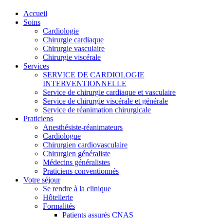
Accueil
Soins
Cardiologie
Chirurgie cardiaque
Chirurgie vasculaire
Chirurgie viscérale
Services
SERVICE DE CARDIOLOGIE
INTERVENTIONNELLE
Service de chirurgie cardiaque et vasculaire
Service de chirurgie viscérale et générale
Service de réanimation chirurgicale
Praticiens
Anesthésiste-réanimateurs
Cardiologue
Chirurgien cardiovasculaire
Chirurgien généraliste
Médecins généralistes
Praticiens conventionnés
Votre séjour
Se rendre à la clinique
Hôtellerie
Formalités
Patients assurés CNAS