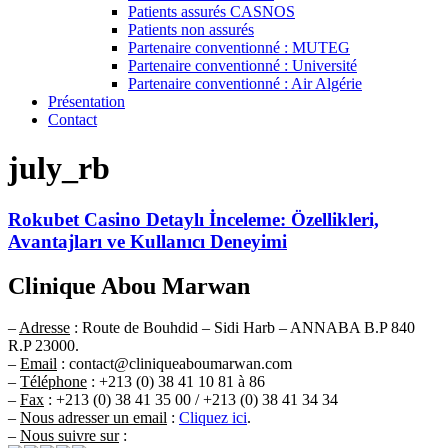
Patients assurés CASNOS
Patients non assurés
Partenaire conventionné : MUTEG
Partenaire conventionné : Université
Partenaire conventionné : Air Algérie
Présentation
Contact
july_rb
Rokubet Casino Detaylı İnceleme: Özellikleri,
Avantajları ve Kullanıcı Deneyimi
Clinique Abou Marwan
–
Adresse
: Route de Bouhdid – Sidi Harb – ANNABA B.P 840
R.P 23000.
–
Email
: contact@cliniqueaboumarwan.com
–
Téléphone
: +213 (0) 38 41 10 81 à 86
–
Fax
: +213 (0) 38 41 35 00 / +213 (0) 38 41 34 34
–
Nous adresser un email
:
Cliquez ici
.
–
Nous suivre sur
: