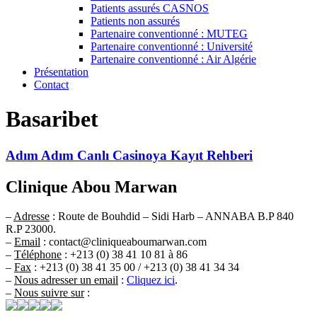
Patients assurés CASNOS
Patients non assurés
Partenaire conventionné : MUTEG
Partenaire conventionné : Université
Partenaire conventionné : Air Algérie
Présentation
Contact
Basaribet
Adım Adım Canlı Casinoya Kayıt Rehberi
Clinique Abou Marwan
–
Adresse
: Route de Bouhdid – Sidi Harb – ANNABA B.P 840
R.P 23000.
–
Email
: contact@cliniqueaboumarwan.com
–
Téléphone
: +213 (0) 38 41 10 81 à 86
–
Fax
: +213 (0) 38 41 35 00 / +213 (0) 38 41 34 34
–
Nous adresser un email
:
Cliquez ici
.
–
Nous suivre sur
: