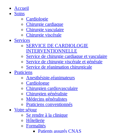
Accueil
Soins
Cardiologie
Chirurgie cardiaque
Chirurgie vasculaire
Chirurgie viscérale
Services
SERVICE DE CARDIOLOGIE
INTERVENTIONNELLE
Service de chirurgie cardiaque et vasculaire
Service de chirurgie viscérale et générale
Service de réanimation chirurgicale
Praticiens
Anesthésiste-réanimateurs
Cardiologue
Chirurgien cardiovasculaire
Chirurgien généraliste
Médecins généralistes
Praticiens conventionnés
Votre séjour
Se rendre à la clinique
Hôtellerie
Formalités
Patients assurés CNAS