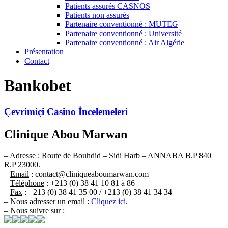
Patients assurés CASNOS
Patients non assurés
Partenaire conventionné : MUTEG
Partenaire conventionné : Université
Partenaire conventionné : Air Algérie
Présentation
Contact
Bankobet
Çevrimiçi Casino İncelemeleri
Clinique Abou Marwan
–
Adresse
: Route de Bouhdid – Sidi Harb – ANNABA B.P 840
R.P 23000.
–
Email
: contact@cliniqueaboumarwan.com
–
Téléphone
: +213 (0) 38 41 10 81 à 86
–
Fax
: +213 (0) 38 41 35 00 / +213 (0) 38 41 34 34
–
Nous adresser un email
:
Cliquez ici
.
–
Nous suivre sur
: