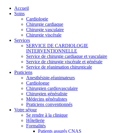
Accueil
Soins
Cardiologie
Chirurgie cardiaque
Chirurgie vasculaire
Chirurgie viscérale
Services
SERVICE DE CARDIOLOGIE
INTERVENTIONNELLE
Service de chirurgie cardiaque et vasculaire
Service de chirurgie viscérale et générale
Service de réanimation chirurgicale
Praticiens
Anesthésiste-réanimateurs
Cardiologue
Chirurgien cardiovasculaire
Chirurgien généraliste
Médecins généralistes
Praticiens conventionnés
Votre séjour
Se rendre à la clinique
Hôtellerie
Formalités
Patients assurés CNAS