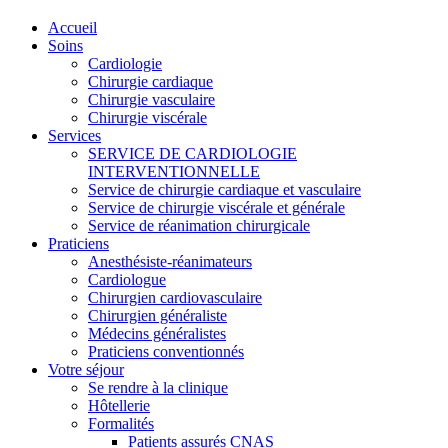
Accueil
Soins
Cardiologie
Chirurgie cardiaque
Chirurgie vasculaire
Chirurgie viscérale
Services
SERVICE DE CARDIOLOGIE
INTERVENTIONNELLE
Service de chirurgie cardiaque et vasculaire
Service de chirurgie viscérale et générale
Service de réanimation chirurgicale
Praticiens
Anesthésiste-réanimateurs
Cardiologue
Chirurgien cardiovasculaire
Chirurgien généraliste
Médecins généralistes
Praticiens conventionnés
Votre séjour
Se rendre à la clinique
Hôtellerie
Formalités
Patients assurés CNAS